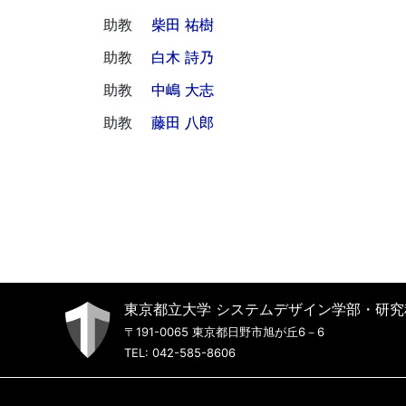
助教
柴田 祐樹
助教
白木 詩乃
助教
中嶋 大志
助教
藤田 八郎
東京都立大学 システムデザイン学部・研究
〒191-0065 東京都日野市旭が丘6－6
TEL: 042-585-8606