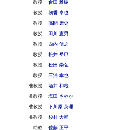
教授
會田 雅樹
教授
朝香 卓也
教授
高間 康史
教授
田川 憲男
教授
西内 信之
教授
松井 岳巳
教授
松田 崇弘
教授
三浦 幸也
准教授
酒井 和哉
准教授
塩田 さやか
准教授
下川原 英理
准教授
杉村 大輔
助教
佐藤 正平