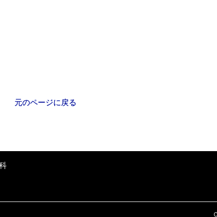
元のページに戻る
科
C