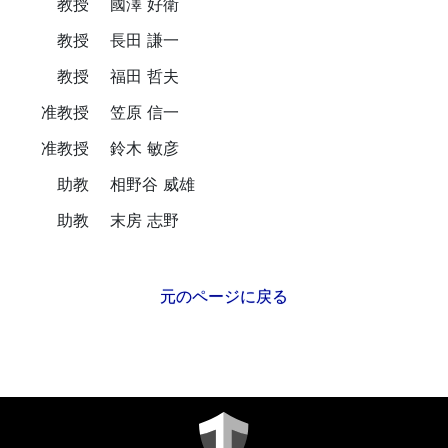
教授
國澤 好衛
教授
長田 謙一
教授
福田 哲夫
准教授
笠原 信一
准教授
鈴木 敏彦
助教
相野谷 威雄
助教
末房 志野
元のページに戻る