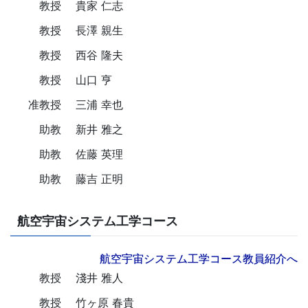
教授
貴家 仁志
教授
長澤 親生
教授
西谷 隆夫
教授
山口 亨
准教授
三浦 幸也
助教
新井 雅之
助教
佐藤 英理
助教
藤吉 正明
航空宇宙システム工学コース
航空宇宙システム工学コース教員紹介へ
教授
淺井 雅人
教授
竹ヶ原 春貴