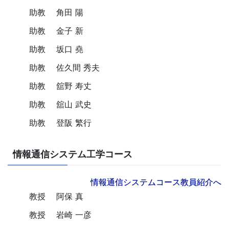
助教
角田 陽
助教
金子 新
助教
坂口 堯
助教
佐久間 秀夫
助教
舘野 寿丈
助教
舘山 武史
助教
登阪 繁行
情報通信システム工学コース
情報通信システムコース教員紹介へ
教授
阿保 真
教授
岩崎 一彦