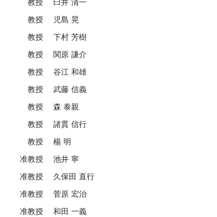
教授
臼井 清一
教授
児島 晃
教授
下村 芳樹
教授
関原 謙介
教授
谷江 和雄
教授
武藤 信義
教授
森 泰親
教授
諸貫 信行
教授
楊 明
准教授
池井 寧
准教授
久保田 直行
准教授
菅原 宏治
准教授
和田 一義