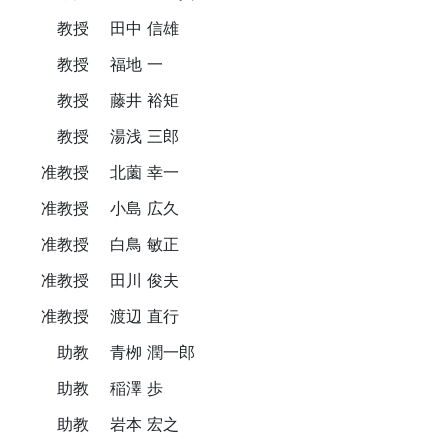
教授
田中 信雄
教授
福地 一
教授
藤井 裕矩
教授
湯浅 三郎
准教授
北薗 幸一
准教授
小島 広久
准教授
白鳥 敏正
准教授
田川 俊夫
准教授
渡辺 直行
助教
青栁 潤一郎
助教
稲澤 歩
助教
岩本 宏之