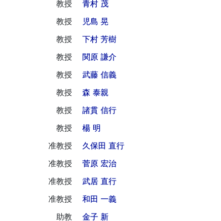
教授
青村 茂
教授
児島 晃
教授
下村 芳樹
教授
関原 謙介
教授
武藤 信義
教授
森 泰親
教授
諸貫 信行
教授
楊 明
准教授
久保田 直行
准教授
菅原 宏治
准教授
武居 直行
准教授
和田 一義
助教
金子 新