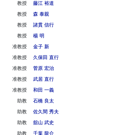
教授
藤江 裕道
教授
森 泰親
教授
諸貫 信行
教授
楊 明
准教授
金子 新
准教授
久保田 直行
准教授
菅原 宏治
准教授
武居 直行
准教授
和田 一義
助教
石橋 良太
助教
佐久間 秀夫
助教
舘山 武史
助教
千葉 龍介