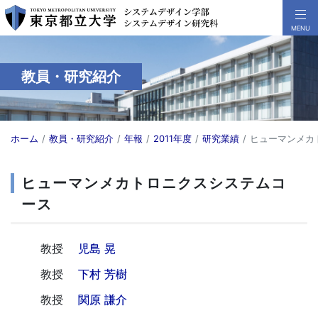
教員・研究紹介
ホーム
教員・研究紹介
年報
2011年度
研究業績
ヒューマンメカ
ヒューマンメカトロニクスシステムコ
ース
教授
児島 晃
教授
下村 芳樹
教授
関原 謙介