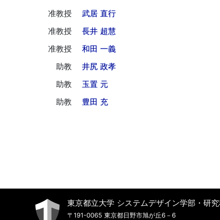
准教授
武居 直行
准教授
長井 超慧
准教授
和田 一義
助教
井尻 政孝
助教
玉置 元
助教
豊田 充
東京都立大学 システムデザイン学部・研究
〒191-0065 東京都日野市旭が丘6－6