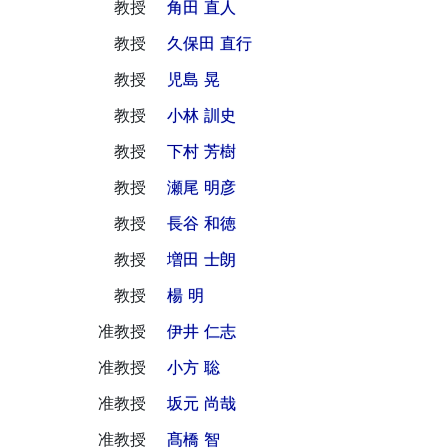
教授
角田 直人
教授
久保田 直行
教授
児島 晃
教授
小林 訓史
教授
下村 芳樹
教授
瀬尾 明彦
教授
長谷 和徳
教授
増田 士朗
教授
楊 明
准教授
伊井 仁志
准教授
小方 聡
准教授
坂元 尚哉
准教授
髙橋 智