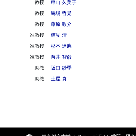
教授
串山 久美子
教授
馬場 哲晃
教授
藤原 敬介
准教授
楠見 清
准教授
杉本 達應
准教授
向井 智彦
助教
阪口 紗季
助教
土屋 真