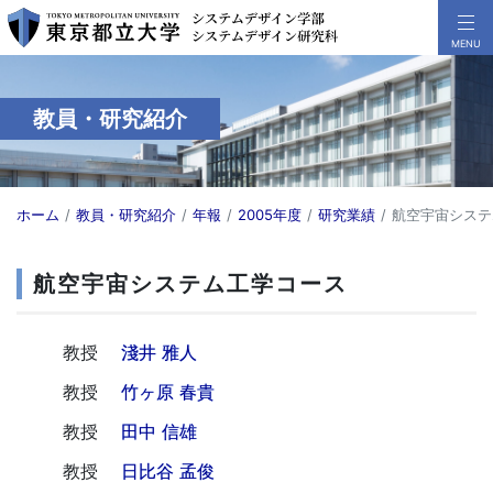
教員・研究紹介
ホーム
教員・研究紹介
年報
2005年度
研究業績
航空宇宙システ
航空宇宙システム工学コース
教授
淺井 雅人
教授
竹ヶ原 春貴
教授
田中 信雄
教授
日比谷 孟俊