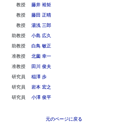
教授
藤井 裕矩
教授
藤田 正晴
教授
湯浅 三郎
助教授
小島 広久
助教授
白鳥 敏正
准教授
北薗 幸一
准教授
田川 俊夫
研究員
稲澤 歩
研究員
岩本 宏之
研究員
小澤 俊平
元のページに戻る