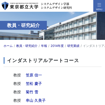
教員・研究紹介
ホーム
教員・研究紹介
年報
2014年度
研究業績
インダストリア
インダストリアルアートコース
教授
笠原 信一
教授
笠松 慶子
教授
菊竹 雪
教授
串山 久美子