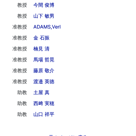
教授
今間 俊博
教授
山下 敏男
准教授
ADAMS,Verl
准教授
金 石振
准教授
楠見 清
准教授
馬場 哲晃
准教授
藤原 敬介
准教授
渡邉 英徳
助教
土屋 真
助教
西﨑 実穂
助教
山口 祥平