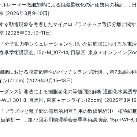
クショナルレーザー微細加熱による組織柔軟化の評価技術の検討」, 
 (2026年3月9–10日)
主体とする動電現象を考慮したマイクロプラスチック選択分離に関す
 (2026年03月9–11日)
内田諭, 「分子動力学シミュレーションを用いた細胞膜における放電
講演会, 15p-M_107-14, 目黒区, 東京＋オンライン(Zoom
老化細胞における膜電気特性のパッチクランプ計測」, 第73回応
ン(Zoom) (2026年3月15–18日)
インピーダンス計測法による細胞老化の等価回路解析:過酸化水素誘
1_301-8, 目黒区, 東京＋オンライン(Zoom) (2026年3月15
田諭, 「プラズマと種子間の電気的相互作用の数値解析(1)ー植物
」, 第73回応用物理学会春季学術講演会, 15p-PA1-6, 