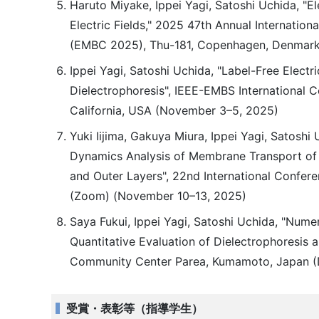
Haruto Miyake, Ippei Yagi, Satoshi Uchida, "E
Electric Fields," 2025 47th Annual Internatio
(EMBC 2025), Thu-181, Copenhagen, Denmark, 
Ippei Yagi, Satoshi Uchida, "Label-Free Electr
Dielectrophoresis", IEEE-EMBS International
California, USA (November 3–5, 2025)
Yuki Iijima, Gakuya Miura, Ippei Yagi, Satoshi
Dynamics Analysis of Membrane Transport of 
and Outer Layers", 22nd International Confe
(Zoom) (November 10–13, 2025)
Saya Fukui, Ippei Yagi, Satoshi Uchida, "Numer
Quantitative Evaluation of Dielectrophoresis
Community Center Parea, Kumamoto, Japan 
受賞・表彰等（指導学生）