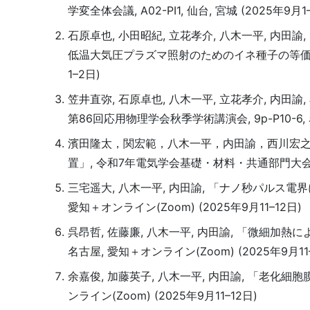
学変全体会議, A02-PI1, 仙台, 宮城 (2025年9月1
石原卓也, 小田昭紀, 立花孝介, 八木一平, 
低温大気圧プラズマ照射のためのイネ種子の等価回路モデ
1–2日)
笠井直弥, 石原卓也, 八木一平, 立花孝介, 内
第86回応用物理学会秋季学術講演会, 9p-P10-6, 
濱田隆太，関宏範，八木一平，内田諭，西川宏之
置」, 令和7年電気学会基礎・材料・共通部門大会, 3-P
三宅遥大, 八木一平, 内田諭, 「ナノ秒パルス電界
愛知＋オンライン(Zoom) (2025年9月11–12日)
呉昂哲, 佐藤廉, 八木一平, 内田諭, 「微細加熱に
名古屋, 愛知＋オンライン(Zoom) (2025年9月11–
余嘉俊, 加藤英子, 八木一平, 内田諭, 「老化細胞
ンライン(Zoom) (2025年9月11–12日)