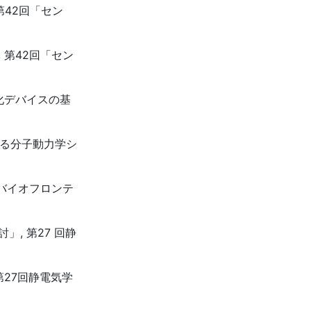
第42回「セン
 第42回「セン
化デバイスの基
する分子動力学シ
回バイオフロンテ
, 第27 回静
第27回静電気学