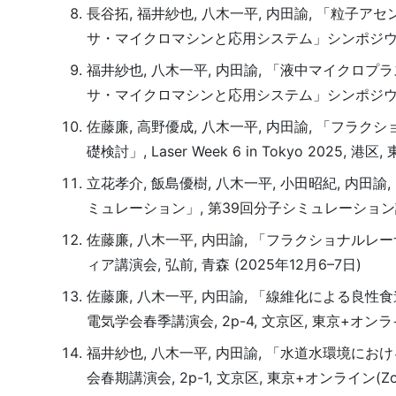
長谷拓, 福井紗也, 八木一平, 内田諭, 「粒子
サ・マイクロマシンと応用システム」シンポジウム, 12P2-
福井紗也, 八木一平, 内田諭, 「液中マイクロ
サ・マイクロマシンと応用システム」シンポジウム, 11P4-
佐藤廉, 高野優成, 八木一平, 内田諭, 「フ
礎検討」, Laser Week 6 in Tokyo 2025, 港区,
立花孝介, 飯島優樹, 八木一平, 小田昭紀, 
ミュレーション」, 第39回分子シミュレーション討論会,
佐藤廉, 八木一平, 内田諭, 「フラクショナル
ィア講演会, 弘前, 青森 (2025年12月6–7日)
佐藤廉, 八木一平, 内田諭, 「線維化による良
電気学会春季講演会, 2p-4, 文京区, 東京+オンライン
福井紗也, 八木一平, 内田諭, 「水道水環境に
会春期講演会, 2p-1, 文京区, 東京+オンライン(Zoo