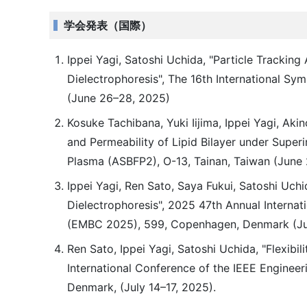
学会発表（国際）
Ippei Yagi, Satoshi Uchida, "Particle Tracki
Dielectrophoresis", The 16th International Sy
(June 26–28, 2025)
Kosuke Tachibana, Yuki Iijima, Ippei Yagi, Ak
and Permeability of Lipid Bilayer under Super
Plasma (ASBFP2), O-13, Tainan, Taiwan (June 
Ippei Yagi, Ren Sato, Saya Fukui, Satoshi Uch
Dielectrophoresis", 2025 47th Annual Internat
(EMBC 2025), 599, Copenhagen, Denmark (Jul
Ren Sato, Ippei Yagi, Satoshi Uchida, "Flexibil
International Conference of the IEEE Enginee
Denmark, (July 14–17, 2025).