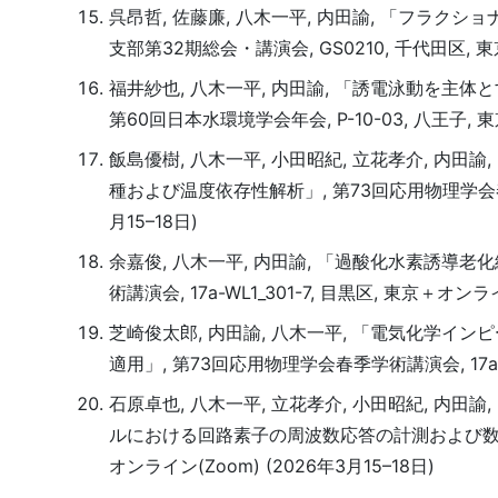
呉昂哲, 佐藤廉, 八木一平, 内田諭, 「フラ
支部第32期総会・講演会, GS0210, 千代田区, 東京
福井紗也, 八木一平, 内田諭, 「誘電泳動を
第60回日本水環境学会年会, P-10-03, 八王子, 東京
飯島優樹, 八木一平, 小田昭紀, 立花孝介, 
種および温度依存性解析」, 第73回応用物理学会春季学術
月15–18日)
余嘉俊, 八木一平, 内田諭, 「過酸化水素誘導
術講演会, 17a-WL1_301-7, 目黒区, 東京＋オンライ
芝崎俊太郎, 内田諭, 八木一平, 「電気化学
適用」, 第73回応用物理学会春季学術講演会, 17a-WL
石原卓也, 八木一平, 立花孝介, 小田昭紀, 内
ルにおける回路素子の周波数応答の計測および数値解析ー
オンライン(Zoom) (2026年3月15–18日)