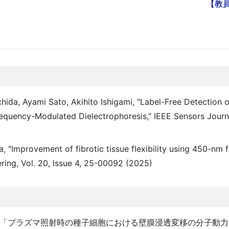
【教
chida, Ayami Sato, Akihito Ishigami, "Label-Free Detection
equency-Modulated Dielectrophoresis," IEEE Sensors Journa
, "Improvement of fibrotic tissue flexibility using 450-nm fr
ring, Vol. 20, Issue 4, 25-00092 (2025)
田諭, 「プラズマ照射時の種子細胞における壁膜浸透変移の分子動力