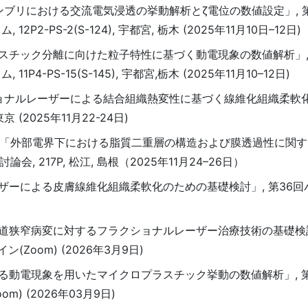
アセンブリにおける交流電気浸透の挙動解析とζ電位の数値設定」, 
PS-2(S-124), 宇都宮, 栃木 (2025年11月10日–12日)
プラスチック分離に向けた粒子特性に基づく動電現象の数値解析」,
PS-15(S-145), 宇都宮,栃木 (2025年11月10–12日)
ラクショナルレーザーによる結合組織熱変性に基づく線維化組織柔軟
 東京 (2025年11月22-24日)
内田諭, 「外部電界下における脂質二重層の構造および膜透過性に関
 217P, 松江, 島根（2025年11月24–26日）
レーザーによる皮膚線維化組織柔軟化のための基礎検討」, 第36
性食道狭窄病変に対するフラクショナルレーザー治療技術の基礎検討」
(Zoom) (2026年3月9日)
おける動電現象を用いたマイクロプラスチック挙動の数値解析」, 
m) (2026年03月9日)