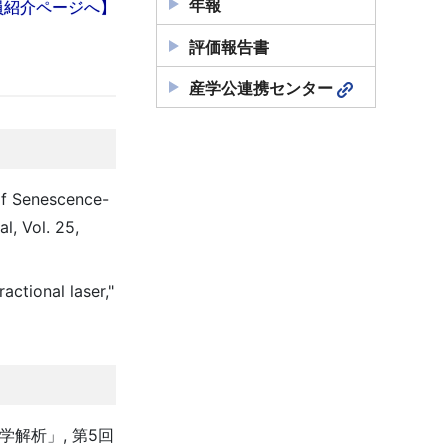
年報
員紹介ページへ】
評価報告書
産学公連携センター
 of Senescence-
l, Vol. 25,
actional laser,"
学解析」, 第5回