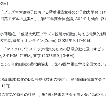
–2日)
内田諭, 「プラズマ刺激種子における壁膜浸透変移の分子動力学およ
ルの提案〜」, 第5回学変全体会議, A02-PI1, 仙台, 宮城 
田諭, 小田昭紀, 「低温大気圧プラズマ照射が細胞に与える電気的影
名古屋, 愛知＋オンライン(Zoom) (2025年9月7–10日)
, 「マイクロプラスチック捕集のための誘電泳動に及ぼすピッ
1-35, 江東区, 東京 (2025年9月3–5日)
による老化細胞の選択的除去」, 第49回静電気学会全国大会, 12aC
よる組織柔軟化のDIC可視化技術の検討」, 第49回静電気学会全国大会
12日)
膜の電気的特性の計測」, 第49回静電気学会全国大会, 12aC-4,