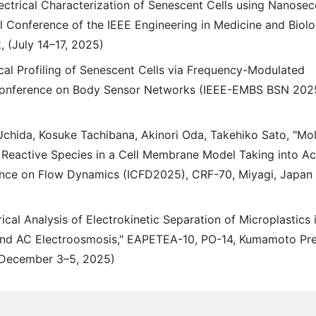
lectrical Characterization of Senescent Cells using Nanose
nal Conference of the IEEE Engineering in Medicine and Biol
(July 14–17, 2025)
ical Profiling of Senescent Cells via Frequency-Modulated
 Conference on Body Sensor Networks (IEEE-EMBS BSN 2025
 Uchida, Kosuke Tachibana, Akinori Oda, Takehiko Sato, "Mo
Reactive Species in a Cell Membrane Model Taking into Ac
rence on Flow Dynamics (ICFD2025), CRF-70, Miyagi, Japan 
ical Analysis of Electrokinetic Separation of Microplastics 
 and AC Electroosmosis," EAPETEA-10, PO-14, Kumamoto Pre
(December 3–5, 2025)