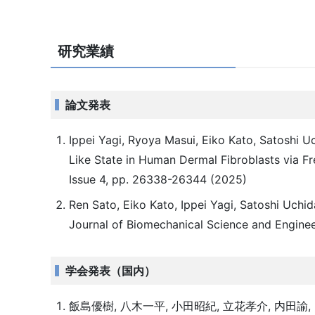
研究業績
論文発表
Ippei Yagi, Ryoya Masui, Eiko Kato, Satoshi U
Like State in Human Dermal Fibroblasts via Fr
Issue 4, pp. 26338-26344 (2025)
Ren Sato, Eiko Kato, Ippei Yagi, Satoshi Uchida
Journal of Biomechanical Science and Enginee
学会発表（国内）
飯島優樹, 八木一平, 小田昭紀, 立花孝介, 内