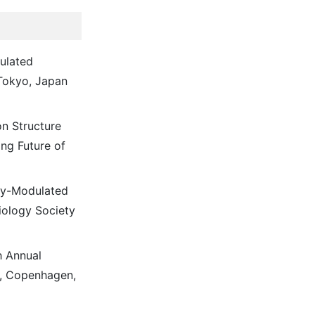
ulated
 Tokyo, Japan
on Structure
ing Future of
ncy-Modulated
iology Society
h Annual
8, Copenhagen,