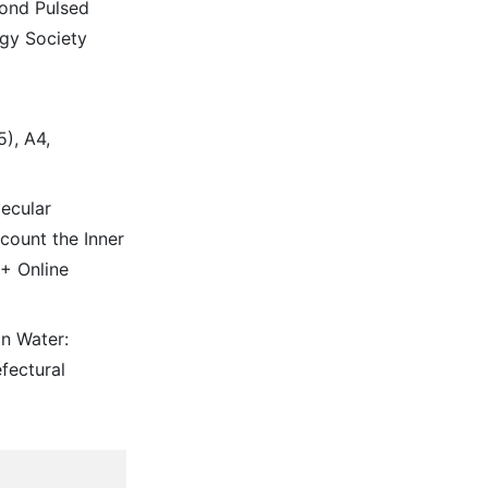
cond Pulsed
ogy Society
), A4,
lecular
count the Inner
+ Online
in Water:
fectural