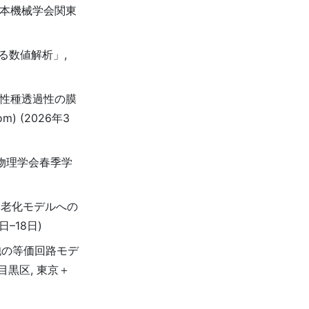
日本機械学会関東
る数値解析」,
活性種透過性の膜
) (2026年3
用物理学会春季学
導老化モデルへの
日–18日)
細胞の等価回路モデ
目黒区, 東京＋