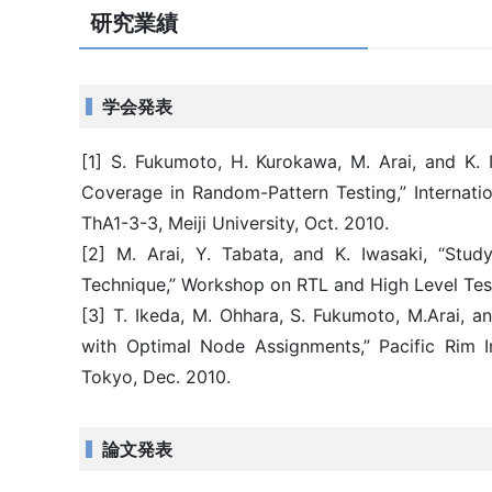
研究業績
学会発表
[1] S. Fukumoto, H. Kurokawa, M. Arai, and K. I
Coverage in Random-Pattern Testing,” Internat
ThA1-3-3, Meiji University, Oct. 2010.
[2] M. Arai, Y. Tabata, and K. Iwasaki, “Stu
Technique,” Workshop on RTL and High Level Test
[3] T. Ikeda, M. Ohhara, S. Fukumoto, M.Arai, an
with Optimal Node Assignments,” Pacific Rim 
Tokyo, Dec. 2010.
論文発表