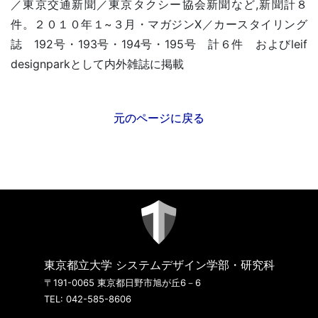
／東京交通新聞／東京タクシー協会新聞など,新聞計８
件。２０１０年１~３月・マガジンX／カースタイリング
誌 192号・193号・194号・195号 計６件 およびleif
designparkとして内外雑誌に掲載
元のページに戻る
東京都立大学 システムデザイン学部・研究科
〒191-0065 東京都日野市旭が丘6－6
TEL: 042-585-8606