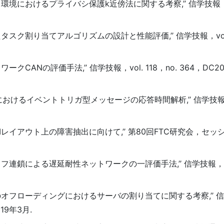
おけるプライバシ保護k近傍法に関する考察,’’ 信学技報，vol.
ク割り当てアルゴリズムの設計と性能評価,’’ 信学技報，vol. 1
の評価手法,’’ 信学技報，vol. 118，no. 364，DC2018-
るイベントトリガ型メッセージの応答時間解析,’’ 信学技報，vol
レイアウト上の障害抽出に向けて,’’ 第80回FTC研究会，セッション
鎖による遅延耐性ネットワークの一評価手法,’’ 信学技報，vol. 
フローディングにおけるサーバの割り当てに関する考察,’’ 信学
019年3月.