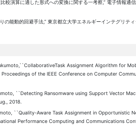
比較演算に適した形式への変換に関する一考察,’’ 電子情報通
誤りの能動的回避手法,’’ 東京都立大学エネルギーインテグリテ
kumoto,``Collaborative­Task Assignment Algorithm for Mob
In Proceedings of the IEEE Conference on Computer Commu
umoto, ``Detecting Ransomware using Support Vector Machi
ug., 2018.
umoto, ``Quality-Aware Task Assignment in Opportunistic 
ernational Performance Computing and Communications Con