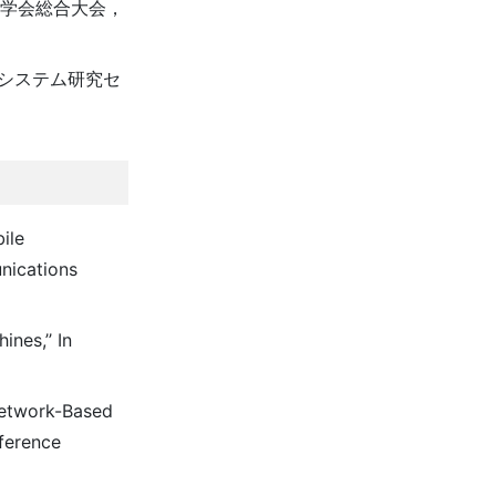
信学会総合大会，
ィシステム研究セ
ile
nications
nes,’’ In
Network-Based
ference