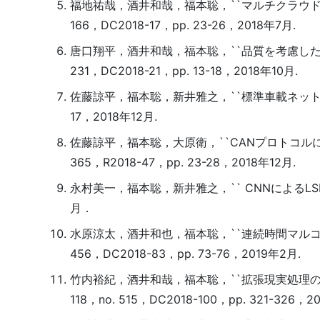
福地祐哉，酒井和哉，福本聡，``マルチクラウド環境に
166，DC2018-17，pp. 23-26，2018年7月.
唐口翔平，酒井和哉，福本聡，``品質を考慮したタス
231，DC2018-21，pp. 13-18，2018年10月.
佐藤諒平，福本聡，新井雅之，``標準車載ネットワークCAN
17，2018年12月.
佐藤諒平，福本聡，大原衛，``CANプロトコルにおけ
365，R2018-47，pp. 23-28，2018年12月.
永村美一，福本聡，新井雅之，`` CNNによるLSI
月．
水原涼太，酒井和也，福本聡，``連続時間マルコフ連
456，DC2018-83，pp. 73-76，2019年2月.
竹内裕紀，酒井和哉，福本聡，``拡張現実処理のオ
118，no. 515，DC2018-100，pp. 321-326，2