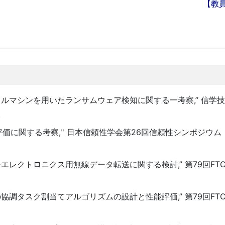
【教
シンを用いたランサムウェア検知に関する一考察,’’ 信学技報，v
.
に関する考察,'' 日本信頼性学会第26回信頼性シンポジウム，2
レクトロニクス用無線データ転送に関する検討,’’ 第79回FT
調タスク割当てアルゴリズムの設計と性能評価,’’ 第79回FT