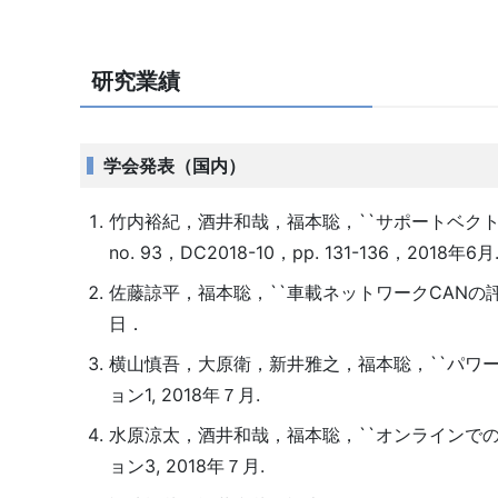
研究業績
学会発表（国内）
竹内裕紀，酒井和哉，福本聡，``サポートベクトルマ
no. 93，DC2018-10，pp. 131-136，2018年6月
佐藤諒平，福本聡，``車載ネットワークCANの評価
日．
横山慎吾，大原衛，新井雅之，福本聡，``パワーエ
ョン1, 2018年７月.
水原涼太，酒井和哉，福本聡，``オンラインでの協
ョン3, 2018年７月.