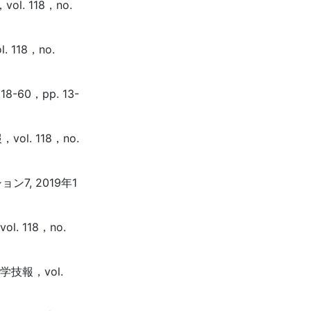
 118，no.
18，no.
60，pp. 13-
. 118，no.
7, 2019年1
118，no.
技報，vol.