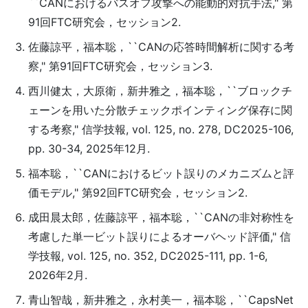
``CANにおけるバスオフ攻撃への能動的対抗手法," 第
91回FTC研究会，セッション2.
佐藤諒平，福本聡，``CANの応答時間解析に関する考
察," 第91回FTC研究会，セッション3.
西川健太，大原衛，新井雅之，福本聡，``ブロックチ
ェーンを用いた分散チェックポインティング保存に関
する考察," 信学技報, vol. 125, no. 278, DC2025-106,
pp. 30-34, 2025年12月.
福本聡，``CANにおけるビット誤りのメカニズムと評
価モデル," 第92回FTC研究会，セッション2.
成田晨太郎，佐藤諒平，福本聡，``CANの非対称性を
考慮した単一ビット誤りによるオーバヘッド評価," 信
学技報, vol. 125, no. 352, DC2025-111, pp. 1-6,
2026年2月.
青山智哉，新井雅之，永村美一，福本聡，``CapsNet