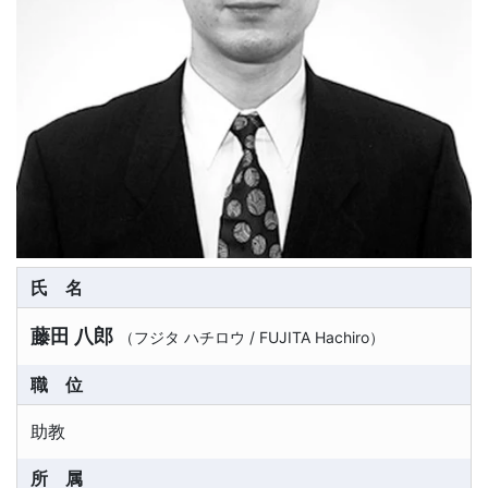
氏名
藤田 八郎
（
フジタ ハチロウ
/
FUJITA Hachiro
）
職位
助教
所属