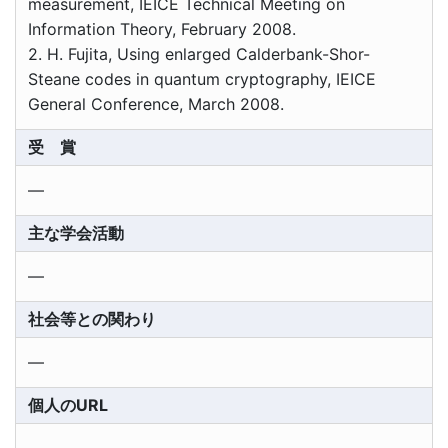
measurement, IEICE Technical Meeting on
Information Theory, February 2008.
2. H. Fujita, Using enlarged Calderbank-Shor-
Steane codes in quantum cryptography, IEICE
General Conference, March 2008.
受 賞
―
主な学会活動
―
社会等との関わり
―
個人のURL
―