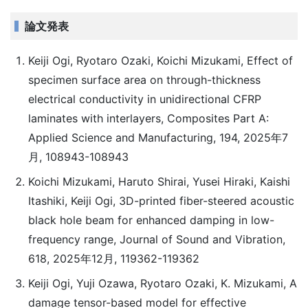
論文発表
Keiji Ogi, Ryotaro Ozaki, Koichi Mizukami, Effect of
specimen surface area on through-thickness
electrical conductivity in unidirectional CFRP
laminates with interlayers, Composites Part A:
Applied Science and Manufacturing, 194, 2025年7
月, 108943-108943
Koichi Mizukami, Haruto Shirai, Yusei Hiraki, Kaishi
Itashiki, Keiji Ogi, 3D-printed fiber-steered acoustic
black hole beam for enhanced damping in low-
frequency range, Journal of Sound and Vibration,
618, 2025年12月, 119362-119362
Keiji Ogi, Yuji Ozawa, Ryotaro Ozaki, K. Mizukami, A
damage tensor-based model for effective