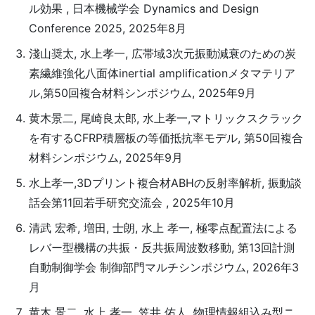
ル効果 , 日本機械学会 Dynamics and Design
Conference 2025, 2025年8月
淺山奨太, 水上孝一, 広帯域3次元振動減衰のための炭
素繊維強化八面体inertial amplificationメタマテリア
ル,第50回複合材料シンポジウム, 2025年9月
黄木景二, 尾崎良太郎, 水上孝一,マトリックスクラック
を有するCFRP積層板の等価抵抗率モデル, 第50回複合
材料シンポジウム, 2025年9月
水上孝一,3Dプリント複合材ABHの反射率解析, 振動談
話会第11回若手研究交流会 , 2025年10月
清武 宏希, 増田, 士朗, 水上 孝一, 極零点配置法による
レバー型機構の共振・反共振周波数移動, 第13回計測
自動制御学会 制御部門マルチシンポジウム, 2026年3
月
黄木 景二, 水上 孝一, 笠井 佑人, 物理情報組込み型ニ