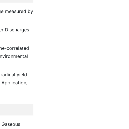
rge measured by
er Discharges
me-correlated
Environmental
radical yield
 Application,
l Gaseous