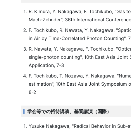
R. Kimura, Y. Nakagawa, F. Tochikubo, "Gas t
Mach-Zehnder", 36th International Conferenc
F. Tochikubo, R. Nawata, Y. Nakagawa, "Spat
in Air by Time-Correlated Photon Counting",
R. Nawata, Y. Nakagawa, F. Tochikubo, "Optic
single-photon counting", 10th East Asia Join
Application, 7-3
F. Tochikubo, T. Nozawa, Y. Nakagawa, "Numerica
estimation", 10th East Asia Joint Symposium o
8-2
学会等での招待講演、基調講演（国際）
Yusuke Nakagawa, "Radical Behavior in Sub-at