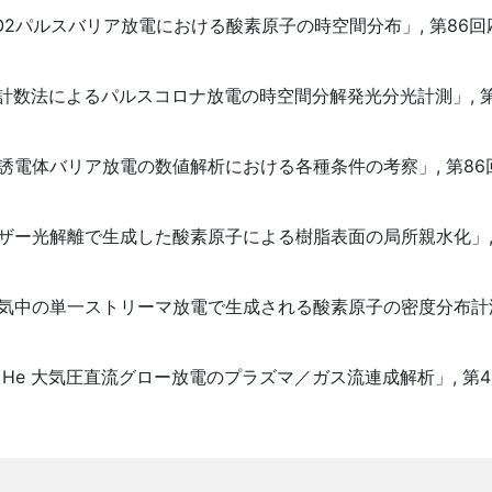
e/O2パルスバリア放電における酸素原子の時空間分布」, 第86
一光子計数法によるパルスコロナ放電の時空間分解発光分光計測」, 
中の誘電体バリア放電の数値解析における各種条件の考察」, 第8
レーザー光解離で生成した酸素原子による樹脂表面の局所親水化」, 
燥空気中の単一ストリーマ放電で生成される酸素原子の密度分布計測」
む He ⼤気圧直流グロー放電のプラズマ／ガス流連成解析」, 第4