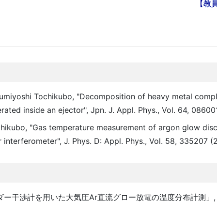
【教
miyoshi Tochikubo, "Decomposition of heavy metal comple
ted inside an ejector", Jpn. J. Appl. Phys., Vol. 64, 08600
hikubo, "Gas temperature measurement of argon glow disc
nterferometer", J. Phys. D: Appl. Phys., Vol. 58, 335207 (
ンダー干渉計を用いた大気圧Ar直流グロー放電の温度分布計測」,