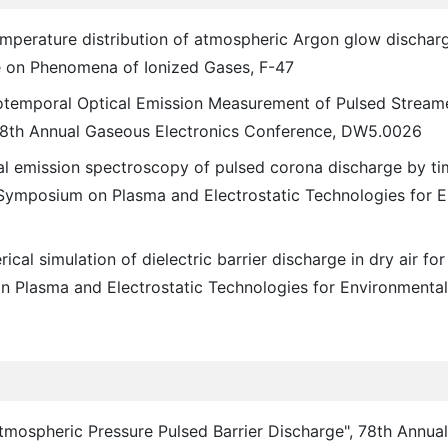
emperature distribution of atmospheric Argon glow discha
e on Phenomena of Ionized Gases, F-47
iotemporal Optical Emission Measurement of Pulsed Stream
 78th Annual Gaseous Electronics Conference, DW5.0026
al emission spectroscopy of pulsed corona discharge by ti
t Symposium on Plasma and Electrostatic Technologies for 
l simulation of dielectric barrier discharge in dry air for 
n Plasma and Electrostatic Technologies for Environmental
mospheric Pressure Pulsed Barrier Discharge", 78th Annua