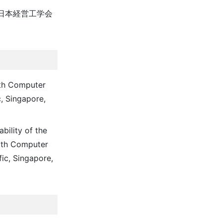
 日本経営工学会
ith Computer
, Singapore,
bility of the
with Computer
ic, Singapore,