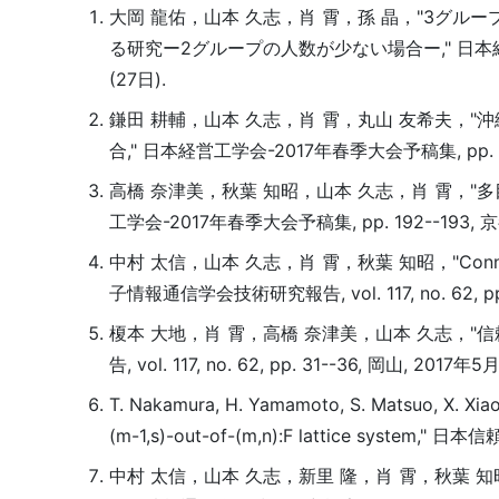
大岡 龍佑，山本 久志，肖 霄，孫 晶，"3グ
る研究ー2グループの人数が少ない場合ー," 日本経営工学会
(27日).
鎌田 耕輔，山本 久志，肖 霄，丸山 友希夫，
合," 日本経営工学会-2017年春季大会予稿集, pp. 184
高橋 奈津美，秋葉 知昭，山本 久志，肖 霄，"
工学会-2017年春季大会予稿集, pp. 192--193, 京都
中村 太信，山本 久志，肖 霄，秋葉 知昭，"Connected-(
子情報通信学会技術研究報告, vol. 117, no. 62, pp
榎本 大地，肖 霄，高橋 奈津美，山本 久志，"
告, vol. 117, no. 62, pp. 31--36, 岡山, 2017年5
T. Nakamura, H. Yamamoto, S. Matsuo, X. Xiao
(m-1,s)-out-of-(m,n):F lattice syst
中村 太信，山本 久志，新里 隆，肖 霄，秋葉 知昭，"Conne