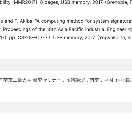
ility (MMR2017), 8 pages, USB memory, 2017. (Grenoble, F
to and T. Akiba, "A computing method for system signature
" Proceedings of the 18th Asia Pacific Industrial Engineerin
, pp. C3-28--C3-33, USB memory, 2017. (Yogyakarta, In
lity assessment," 南京工業大学 研究セミナー，招待講演，南京，中国（