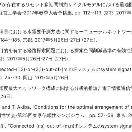
ループが存在するリセット多期間制約サイクルモデルにおける最適
-2017年春季大会予稿集, pp. 112--113, 京都, 2017年
"沖縄県における水需要予測方法に関するーニューラルネットワ
--185, 京都, 2017年5月26日-27日 (27日).
多目的を有する経路探索問題における探索空間削減基準の有効性評
, 2017年5月26日-27日 (27日).
1,2)-or-(2,1)-out-of-(m,n):Fシステムのsystem signa
. 25--30, 岡山, 2017年5月26日.
信頼度最大ネットワーク構成に関する分析的推論," 電子情報通
月26日.
 and T. Akiba, "Conditions for the optimal arrangement of
em," 日本信頼性学会-第25回春季信頼性シンポジウム，pp. 57--58, 東京, 
cted-(r,s)-out-of-(m,n):Fシステムのsystem signa