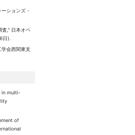
レーションズ・
," 日本オペ
日).
工学会西関東支
in multi-
lity
ement of
ernational