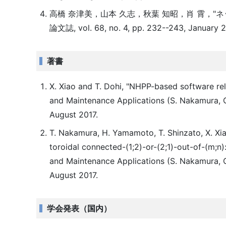
高橋 奈津美，山本 久志，秋葉 知昭，肖 霄，"
論文誌, vol. 68, no. 4, pp. 232--243, January 2
著書
X. Xiao and T. Dohi, "NHPP-based software rel
and Maintenance Applications (S. Nakamura, C.
August 2017.
T. Nakamura, H. Yamamoto, T. Shinzato, X. Xiao
toroidal connected-(1;2)-or-(2;1)-out-of-(m;n)
and Maintenance Applications (S. Nakamura, C.
August 2017.
学会発表（国内）