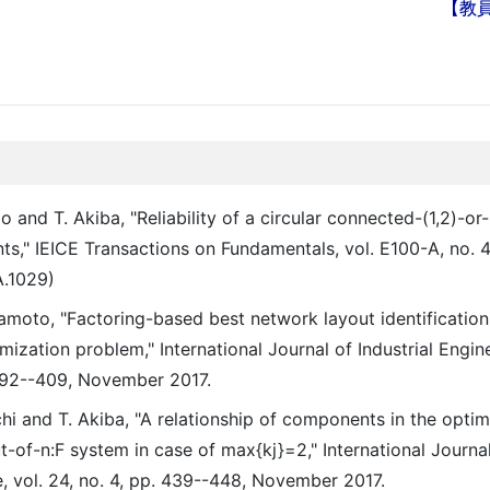
【教
and T. Akiba, "Reliability of a circular connected-(1,2)-or-
ts," IEICE Transactions on Fundamentals, vol. E100-A, no. 4
A.1029)
amoto, "Factoring-based best network layout identification
imization problem," International Journal of Industrial Engin
. 392--409, November 2017.
hi and T. Akiba, "A relationship of components in the opti
-of-n:F system in case of max{kj}=2," International Journal 
e, vol. 24, no. 4, pp. 439--448, November 2017.