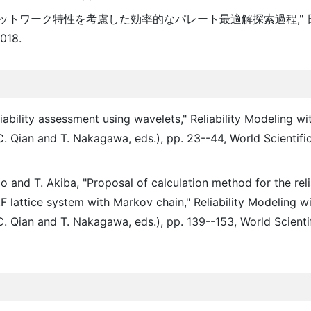
ネットワーク特性を考慮した効率的なパレート最適解探索過程,"
018.
iability assessment using wavelets," Reliability Modeling w
 Qian and T. Nakagawa, eds.), pp. 23--44, World Scientific
 and T. Akiba, "Proposal of calculation method for the relia
:F lattice system with Markov chain," Reliability Modeling 
 Qian and T. Nakagawa, eds.), pp. 139--153, World Scientif