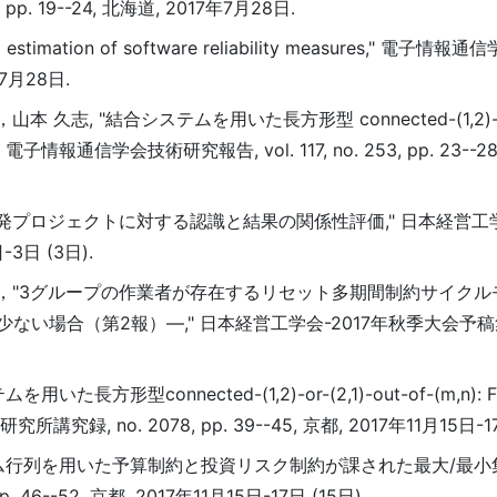
pp. 19--24, 北海道, 2017年7月28日.
terval estimation of software reliability measures," 
7年7月28日.
志, "結合システムを用いた長方形型 connected-(1,2)-or-(
情報通信学会技術研究報告, vol. 117, no. 253, pp. 23--28,
開発プロジェクトに対する認識と結果の関係性評価," 日本経営工学
-3日 (3日).
龍佑，"3グループの作業者が存在するリセット多期間制約サイク
合（第2報）―," 日本経営工学会-2017年秋季大会予稿集, p
た長方形型connected-(1,2)-or-(2,1)-out-of-(m,n
no. 2078, pp. 39--45, 京都, 2017年11月15日-17日
ンダム行列を用いた予算制約と投資リスク制約が課された最大/最
6--52, 京都, 2017年11月15日-17日 (15日).