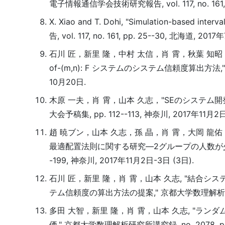
電子情報通信学会技術研究報告, vol. 117, no. 161, 
X. Xiao and T. Dohi, "Simulation-based in
告, vol. 117, no. 161, pp. 25--30, 北海道, 201
石川 匠，新里 隆，中村 太信，肖 霄，秋葉 知昭，山本 久
of-(m,n): F システムのシステム信頼度算出方法," 電子
10月20日.
木原 一夫，肖 霄，山本 久志，"SEのシステム
大会予稿集, pp. 112--113, 神奈川, 2017年11月2日
趙 暁ブン，山本 久志，孫 晶，肖 霄，大岡 
最適配置法則に関する研究―2グループの人数が少ない場
-199, 神奈川, 2017年11月2日-3日 (3日).
石川 匠，新里 隆，肖 霄，山本 久志, "結合システムを用い
テム信頼度の算出方法の提案," 京都大学数理解析研究所講究録, 
多田 大智，新里 隆，肖 霄，山本 久志, "ラ
価," 京都大学数理解析研究所講究録, no. 2078, pp. 4