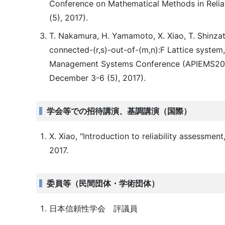
Conference on Mathematical Methods in Reliab
(5), 2017).
T. Nakamura, H. Yamamoto, X. Xiao, T. Shinza
connected-(r,s)-out-of-(m,n):F Lattice system,
Management Systems Conference (APIEMS2017)
December 3-6 (5), 2017).
学会等での招待講演、基調講演（国際）
X. Xiao, "Introduction to reliabi
2017.
委員等（民間団体・学術団体）
日本信頼性学会 評議員