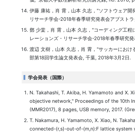
伊藤 康祐，肖 霄，山本 久志，"ソフトウェア
リサーチ学会-2018年春季研究発表会アブストラクト集, 2
鄧 少棠，肖 霄，山本 久志，"コーディング工
レーションズ・リサーチ学会-2018年春季研究発表会アブス
渡辺 文樹，山本 久志，肖 霄，"サッカーにお
部第18回学生論文発表会, 千葉, 2018年3月2日.
学会発表（国際）
N. Takahashi, T. Akiba, H. Yamamoto and X. Xi
objective network," Proceedings of the 10th I
(MMR2017), 8 pages, USB memory, 2017. (Greno
T. Nakamura, H. Yamamoto, X. Xiao, N. Takaha
connected-(r,s)-out-of-(m,n):F lattice system 