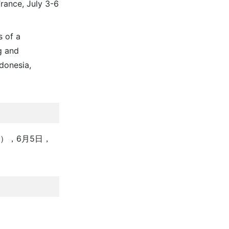
rance, July 3-6
s of a
g and
donesia,
中国語），6月5日，