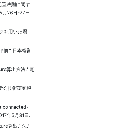
配置法則に関す
5月26日-27日
ークを用いた場
価," 日本経営
ture算出方法," 電
信学会技術研究報
 a connected-
2017年5月31日.
ture算出方法,"