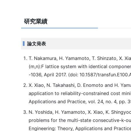
研究業績
論文発表
T. Nakamura, H. Yamamoto, T. Shinzato, X. Xiao 
(m,n):F lattice system with identical componen
-1036, April 2017. (doi: 10.1587/transfun.E100.
X. Xiao, N. Takahashi, D. Enomoto and H. Yam
application to reliability-constrained cost min
Applications and Practice, vol. 24, no. 4, pp
N. Yoshida, H. Yamamoto, X. Xiao, K. Shingyoc
problems for the multi-state consecutive-k-out
Engineering: Theory, Applications and Practic