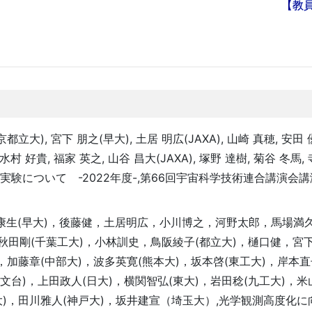
【教
京都立大), 宮下 朋之(早大), 土居 明広(JAXA), 山崎 真穂, 安田 
村 好貴, 福家 英之, 山谷 昌大(JAXA), 塚野 達樹, 菊谷 冬馬,
験について -2022年度-,第66回宇宙科学技術連合講演会講演集,
村康生(早大)，後藤健，土居明広，小川博之，河野太郎，馬場満
)，秋田剛(千葉工大)，小林訓史，鳥阪綾子(都立大)，樋口健，宮
，加藤章(中部大)，波多英寛(熊本大)，坂本啓(東工大)，岸本直
文台)，上田政人(日大)，横関智弘(東大)，岩田稔(九工大)，米
大)，田川雅人(神戸大)，坂井建宣（埼玉大）,光学観測高度化