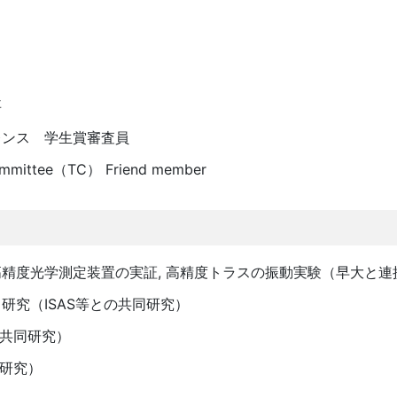
事
レンス 学生賞審査員
Committee（TC） Friend member
精度光学測定装置の実証, 高精度トラスの振動実験（早大と連
究（ISAS等との共同研究）
の共同研究）
同研究）