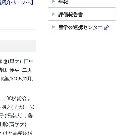
年報
員紹介ページへ】
評価報告書
産学公連携センター
優也(早大), 田中
 寺田 怜央, 二坂
1G05,11月,
久，峯杉賢治，
下朋之(早大)，岩
子(摂南大)，藤
山聡(青学大)，
に向けた高精度構