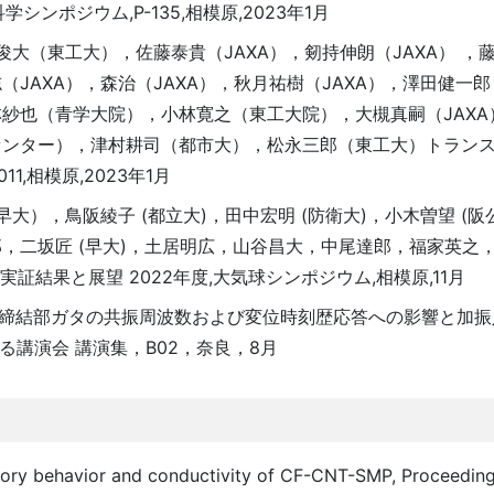
学シンポジウム,P-135,相模原,2023年1月
俊大（東工大），佐藤泰貴（JAXA），剱持伸朗（JAXA） ，
AXA），森治（JAXA），秋月祐樹（JAXA），澤田健一郎（
紗也（青学大院），小林寛之（東工大院），大槻真嗣（JAXA
センター），津村耕司（都市大），松永三郎（東工大）トラン
1,相模原,2023年1月
 （早大），鳥阪綾子 (都立大)，田中宏明 (防衛大)，小木曽望 (
，二坂匠 (早大)，土居明広，山谷昌大，中尾達郎，福家英之
実証結果と展望 2022年度,大気球シンポジウム,相模原,11月
トラス締結部ガタの共振周波数および変位時刻歴応答への影響と加
る講演会 講演集，B02，奈良，8月
mory behavior and conductivity of CF-CNT-SMP, Proceedin