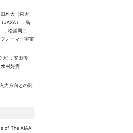
藤田雅大（東大
JAXA），鳥
），松浦周二
スフォーマー宇宙
阪公大)，安田優
，水村好貴
振入力方向との関
gs of The AIAA