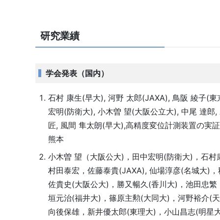
研究業績
学会発表（国内）
石村 康生(早大), 河野 太郎(JAXA), 鳥阪 綾子(東
宏明(防衛大), 小木曽 望(大阪公立大), 中尾 達郎, 水
匠, 風間 隼太朗(早大),高精度変位計測装置の実証実
熊本
小木曽 望（大阪公大)，田中宏明(防衛大)，石
村田泰宏，佐藤泰貴(JAXA), 仙場淳彦(名城大
佐貴史(大阪公大)，勝又暢久(香川大)，池田忠繁
垣元治(福井大)，篠原主勲(大同大)，河野裕介(天
向後保雄，新井優太郎(東理大)，小山昌志(明星