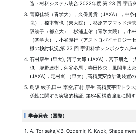
造・材料システム統合:2022年度,第 23 回 宇宙科
菅原佳城（青学大），久保勇貴（JAXA），中条
院），楠本哲也（東大院），杉原アフマッド清志（J
阪綾子（都立大），杉浦圭佑（青学大院），小林
（関学大），小谷隆行（アストロバイオロジー
機の検討状況,第 23 回 宇宙科学シンポジウム,P-01
石村康生 (早大), 河野太郎 (JAXA)，宮下朋之
也，塚野達樹，菊谷冬馬，寺田怜央，風間隼太郎
(JAXA)，定村嵐 （早大）,高精度変位計測装置の
鳥阪 綾子,田中 李空,石村 康生 高精度宇宙
係性に関する実験的検証, 第64回構造強度に関す
学会発表（国際）
A. Torisaka,V.B. Ozdemir, K. Kwok, Shape me