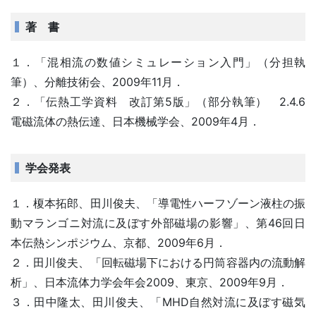
著 書
１．「混相流の数値シミュレーション入門」（分担執
筆）、分離技術会、2009年11月．
２．「伝熱工学資料 改訂第5版」（部分執筆） 2.4.6
電磁流体の熱伝達、日本機械学会、2009年4月．
学会発表
１．榎本拓郎、田川俊夫、「導電性ハーフゾーン液柱の振
動マランゴニ対流に及ぼす外部磁場の影響」、第46回日
本伝熱シンポジウム、京都、2009年6月．
２．田川俊夫、「回転磁場下における円筒容器内の流動解
析」、日本流体力学会年会2009、東京、2009年9月．
３．田中隆太、田川俊夫、「MHD自然対流に及ぼす磁気