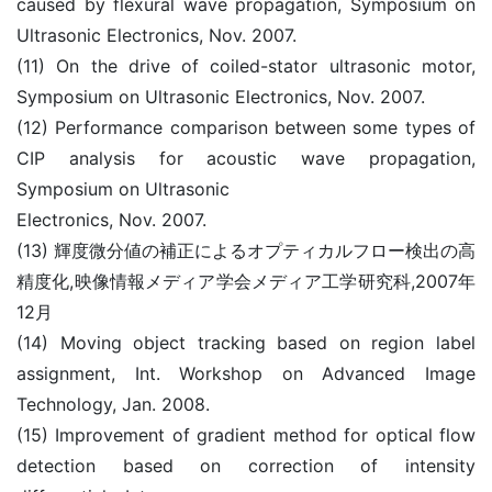
caused by flexural wave propagation, Symposium on
Ultrasonic Electronics, Nov. 2007.
(11) On the drive of coiled-stator ultrasonic motor,
Symposium on Ultrasonic Electronics, Nov. 2007.
(12) Performance comparison between some types of
CIP analysis for acoustic wave propagation,
Symposium on Ultrasonic
Electronics, Nov. 2007.
(13) 輝度微分値の補正によるオプティカルフロー検出の高
精度化,映像情報メディア学会メディア工学研究科,2007年
12月
(14) Moving object tracking based on region label
assignment, Int. Workshop on Advanced Image
Technology, Jan. 2008.
(15) Improvement of gradient method for optical flow
detection based on correction of intensity