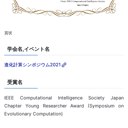
賞状
学会名,イベント名
進化計算シンポジウム2021
受賞名
IEEE Computational Intelligence Society Japan
Chapter Young Researcher Award (Symposium on
Evolutionary Computation)