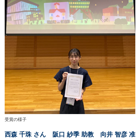
受賞の様子
西森 千珠 さん 阪口 紗季 助教 向井 智彦 准