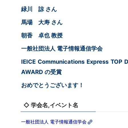
緑川 諒 さん
馬場 大寿 さん
朝香 卓也 教授
一般社団法人 電子情報通信学会
IEICE Communications Express TO
AWARD
の
受賞
おめでとう
◇ 学会名,イベント名
一般社団法人 電子情報通信学会