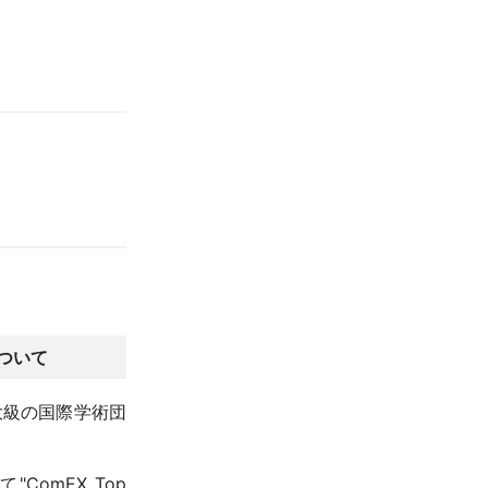
について
大級の国際学術団
omEX Top