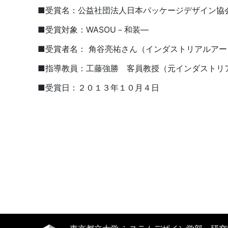
■受賞名：公益社団法人日本パッケージデザイン協
■受賞対象：WASOU－和装―
■受賞者名： 角谷亮祐さん（インダストリアルア
■指導教員：工藤強勝 客員教授（元インダストリ
■受賞日：２０１３年１０月４日