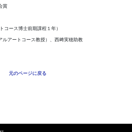
会賞
ートコース博士前期課程１年）
アルアートコース教授）、西﨑実穂助教
元のページに戻る