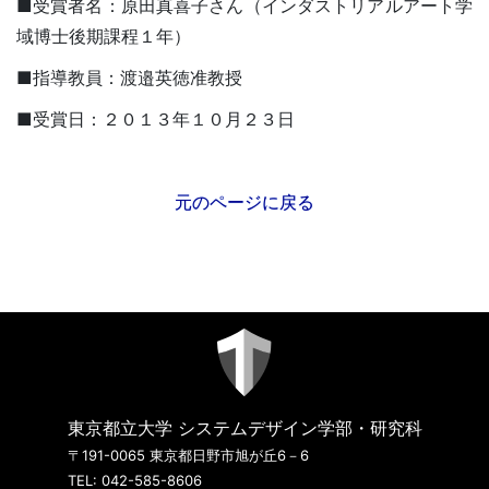
■受賞者名：原田真喜子さん（インダストリアルアート学
域博士後期課程１年）
■指導教員：渡邉英徳准教授
■受賞日：２０１３年１０月２３日
元のページに戻る
東京都立大学 システムデザイン学部・研究科
〒191-0065 東京都日野市旭が丘6－6
TEL: 042-585-8606