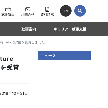
EN
施設貸出
お問合せ
資料請求
動画案内
キャリア・就職支援
t Cleaning Task 第2位を受賞しました
ニュース
ture
第2位を受賞
018年10月31日