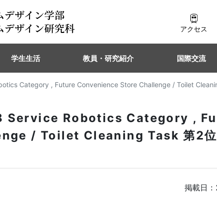
アクセス
学生生活
教員・研究紹介
国際交流
obotics Category , Future Convenience Store Challenge / Toile
Service Robotics Category , Fu
enge / Toilet Cleaning Task 
掲載日：2