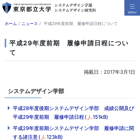
ホーム
ニュース
平成29年度前期 履修申請日程について
平成29年度前期 履修申請日程につい
て
掲載日：2017年3月1日
システムデザイン学部
平成28年度後期システムデザイン学部 成績公開及び
平成29年度前期 履修申請日程
(
151kB)
平成29年度前期システムデザイン学部 履修申請に関
する諸注意
(
123kB)