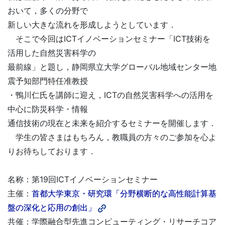
おいて，多くの分野で
新しい大きな流れを形成しようとしています．
そこで今回はICTイノベーションセミナー「ICT技術を
活用した自然災害科学の
最前線」と題し，静岡県立大学グローバル地域センター地
震予知部門特任准教授
・鴨川仁氏を講師に迎え，ICTの自然災害科学への活用を
中心に防災科学・情報
通信技術の現在と未来を紹介するセミナーを開催します．
学生の皆さまはもちろん，教職員の方々のご参加を心よ
りお待ちしております．
名称：第19回ICTイノベーションセミナー
主催：
首都大学東京・研究環「分野横断的な高性能計算基
盤の深化と応用の創出」
共催：学際融合型先進コンピューティング・リサーチコア