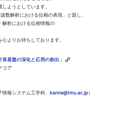
成しようとしています。
周波数解析における位相の表現」と題し、
・解析における位相情報の
。
を心よりお待ちしております。
計算基盤の深化と応用の創出」
チコア
子情報システム工学科、
kanne@tmu.ac.jp
）