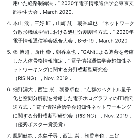
用いた経路制御法，” 2020年電子情報通信学会東京支
部学生大会，March 2020.
本山 潤，三好 匠，山崎 託，朝香卓也，“ネットワーク
分散形機械学習における処理分割割当方式，” 2020年
電子情報通信学会総合大会，B-6-19，March 2020．
張 博超，西辻 崇，朝香卓也，“GANによる遮蔽を考慮
した人体骨格情報推定，” 電子情報通信学会超知性ネ
ットワーキングに関する分野横断型研究会
（RISING），Nov. 2019．
細野湧大，西辻 崇，朝香卓也，“点群のベクトル量子
化と空間分解能を考慮した電子ホログラフィの圧縮伝
送方式，” 電子情報通信学会超知性ネットワーキング
に関する分野横断型研究会（RISING），Nov. 2019．
（優秀ポスター賞受賞）
風間健範，森島千尋，西辻 崇，朝香卓也，三好