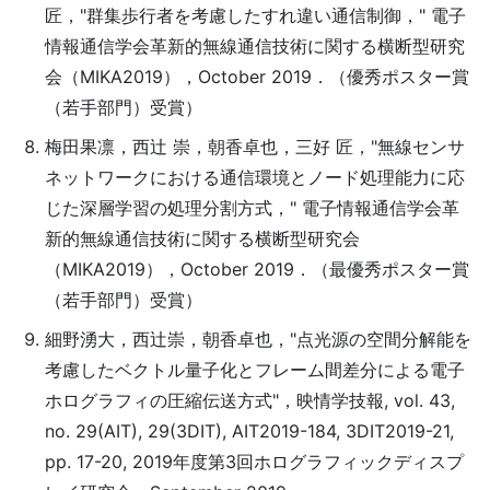
匠，"群集歩行者を考慮したすれ違い通信制御，" 電子
情報通信学会革新的無線通信技術に関する横断型研究
会（MIKA2019），October 2019．（優秀ポスター賞
（若手部門）受賞）
梅田果凛，西辻 崇，朝香卓也，三好 匠，"無線センサ
ネットワークにおける通信環境とノード処理能力に応
じた深層学習の処理分割方式，" 電子情報通信学会革
新的無線通信技術に関する横断型研究会
（MIKA2019），October 2019．（最優秀ポスター賞
（若手部門）受賞）
細野湧大，西辻崇，朝香卓也，"点光源の空間分解能を
考慮したベクトル量子化とフレーム間差分による電子
ホログラフィの圧縮伝送方式"，映情学技報, vol. 43,
no. 29(AIT), 29(3DIT), AIT2019-184, 3DIT2019-21,
pp. 17-20, 2019年度第3回ホログラフィックディスプ