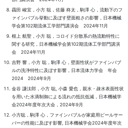
靍田 峻宜，小方 聡，佐藤 柊太，駒澤 心，流動下のフ
ァインバブル挙動に及ぼす壁面粗さの影響，日本機械
学会第102期流体工学部門講演会 2024年11月
根上 航聖，小方 聡，コロイド分散系の熱流動特性に
関する研究，日本機械学会第102期流体工学部門講演
会 2024年11月
吉野 響，小方 聡，駒澤 心，壁面性状がファインバブ
ルの洗浄特性に及ぼす影響，日本流体力学会 年会
2024 2024年9月
金谷 謙汰郎，小方 聡, 小森 愛也，親水・疎水表面性状
を用いた水滴制御による流れの抵抗低減，日本機械学
会2024年度年次大会，2024年9月
小方聡，駒澤 心，ファインバブルが家庭用ビールサー
バーの性能に及ぼす影響, 日本機械学会2024年度年次