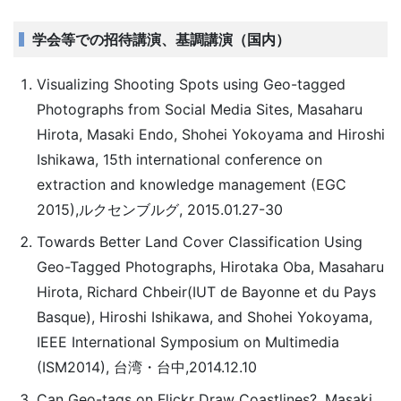
学会等での招待講演、基調講演（国内）
Visualizing Shooting Spots using Geo-tagged
Photographs from Social Media Sites, Masaharu
Hirota, Masaki Endo, Shohei Yokoyama and Hiroshi
Ishikawa, 15th international conference on
extraction and knowledge management (EGC
2015),ルクセンブルグ, 2015.01.27-30
Towards Better Land Cover Classification Using
Geo-Tagged Photographs, Hirotaka Oba, Masaharu
Hirota, Richard Chbeir(IUT de Bayonne et du Pays
Basque), Hiroshi Ishikawa, and Shohei Yokoyama,
IEEE International Symposium on Multimedia
(ISM2014), 台湾・台中,2014.12.10
Can Geo-tags on Flickr Draw Coastlines?, Masaki