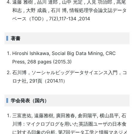
遠藤 雅樹 , 品川 達郎 , 山中 光定 , 人見 功治郎 , 高尾
和志 , 大野 成義 , 石川 博, 情報処理学会論文誌データ
ベース（TOD）, 7(2),117-134 ,2014
著書
Hiroshi Ishikawa, Social Big Data Mining, CRC
Press, 268 pages (2015.3)
石川博，ソーシャルビッグデータサイエンス入門，コ
ロナ社, 291頁（2014.11）
学会発表（国内）
三富恵佑, 遠藤雅樹, 廣田雅春, 倉田陽平, 横山昌平, 石
川博 : マイクロブログを用いた英語圏ユーザの日本食
に対する印象の分析, 第7回データ工学と情報マネジメ