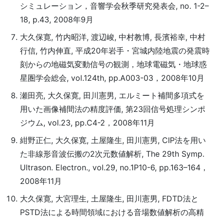
シミュレーション，音響学会秋季研究発表会, no. 1-2–
18, p.43, 2008年9月
大久保寛, 竹内昭洋, 渡辺峻, 中村教博, 長濱裕幸, 中村
行信, 竹内伸直, 平成20年岩手・宮城内陸地震の発震時
刻からの地磁気変動信号の観測，地球電磁気・地球惑
星圏学会総会, vol.124th, pp.A003-03，2008年10月
瀬田亮, 大久保寛, 田川憲男, エルミート補間多項式を
用いた画像補間法の精度評価, 第23回信号処理シンポ
ジウム, vol.23, pp.C4-2，2008年11月
紺野正仁, 大久保寛, 土屋隆生, 田川憲男, CIP法を用い
た非線形音波伝搬の2次元数値解析, The 29th Symp.
Ultrason. Electron., vol.29, no.1P10-6, pp.163–164，
2008年11月
大久保寛, 大宮理生, 土屋隆生, 田川憲男, FDTD法と
PSTD法による時間領域における音場数値解析の高精