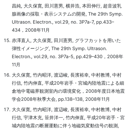
昌純, 大久保寛, 田川憲男, 横井浩, 本田伸行, 超音波乳
腺画像の採取・表示システムの開発, The 29th Symp.
Ultrason. Electron., vol.29, no. 3P7a-7, pp.433–
434，2008年11月
赤澤直人, 大久保寛, 田川憲男, グラフカットを用いた
弾性イメージング, The 29th Symp. Ultrason.
Electron., vol.29, no. 3P7a-5, pp.429–430，2008年
11月
大久保寛, 竹内昭洋, 渡辺峻, 長濱裕幸, 中村教博, 中村
行信, 竹内伸直, 平成20年岩手・宮城内陸地震による細
倉地中電磁界観測室内の環境変化，2008年度日本地震
学会2008年秋季大会, pp.138–138, 2008年11月
大久保寛, 竹内昭洋, 渡辺峻, 長濱裕幸, 中村教博, 中村
行信, 宇津木充, 笹井洋一, 竹内伸直, 平成20年岩手・宮
城内陸地震の断層運動に伴う地磁気変動信号の観測,