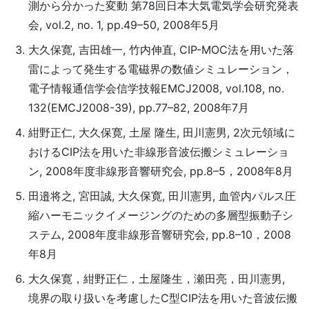
測から分かった変動 第78回日本大気電気学会研究発表
会, vol.2, no. 1, pp.49–50, 2008年5月
大久保寛, 吉田雄一, 竹内伸直, CIP-MOC法を用いた落
雷によって発生する電磁界の数値シミュレーション，
電子情報通信学会信学技報EMCJ2008, vol.108, no.
132(EMCJ2008-39), pp.77–82, 2008年7月
紺野正仁, 大久保寛, 土屋 隆生, 田川憲男, 2次元領域に
おけるCIP法を用いた非線形音波伝搬シミュレーショ
ン, 2008年度非線形音響研究会, pp.8–5，2008年8月
田邉将之, 宮田誠, 大久保寛, 田川憲男, 血管内パルス圧
縮ハーモニックイメージングのための多層型振動子シ
ステム, 2008年度非線形音響研究会, pp.8–10，2008
年8月
大久保寛，紺野正仁，土屋隆生，瀬田亮，田川憲男,
境界の取り扱いを考慮したC型CIP法を用いた音波伝搬