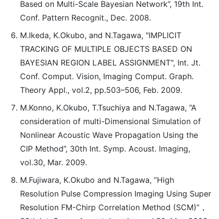
Based on Multi-Scale Bayesian Network”, 19th Int.
Conf. Pattern Recognit., Dec. 2008.
M.Ikeda, K.Okubo, and N.Tagawa, "IMPLICIT
TRACKING OF MULTIPLE OBJECTS BASED ON
BAYESIAN REGION LABEL ASSIGNMENT", Int. Jt.
Conf. Comput. Vision, Imaging Comput. Graph.
Theory Appl., vol.2, pp.503–506, Feb. 2009.
M.Konno, K.Okubo, T.Tsuchiya and N.Tagawa, ”A
consideration of multi-Dimensional Simulation of
Nonlinear Acoustic Wave Propagation Using the
CIP Method”, 30th Int. Symp. Acoust. Imaging,
vol.30, Mar. 2009.
M.Fujiwara, K.Okubo and N.Tagawa, ”High
Resolution Pulse Compression Imaging Using Super
Resolution FM-Chirp Correlation Method (SCM)”，