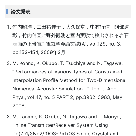
論文発表
竹内昭洋，二田祐佳子，大久保寛，中村行信，阿部道
彰，竹内伸直, “野外観測と室内実験で検出される岩石
表面の正帯電,” 電気学会論文誌(A), vol.129, no. 3,
pp.153–154, 2009年3月
M. Konno, K. Okubo, T. Tsuchiya and N. Tagawa,
“Performances of Various Types of Constrained
Interpolation Profile Method for Two-Dimensional
Numerical Acoustic Simulation，” Jpn. J. Appl.
Phys., vol.47, no. 5 PART 2, pp.3962–3963, May
2008.
M. Tanabe, K. Okubo, N. Tagawa and T. Moriya,
“Inline Transmitter/Receiver System Using
Pb(Zn1/3Nb2/3)O3–PbTiO3 Single Crystal and