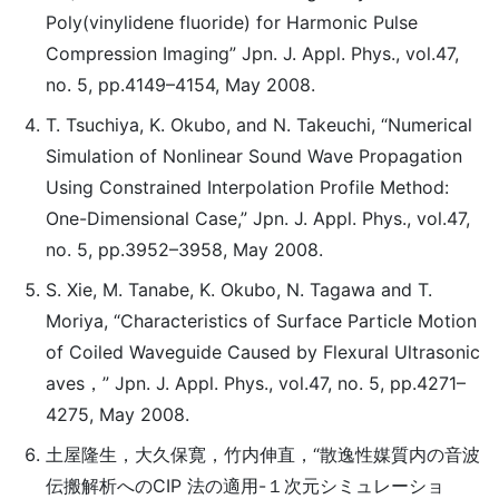
Poly(vinylidene fluoride) for Harmonic Pulse
Compression Imaging” Jpn. J. Appl. Phys., vol.47,
no. 5, pp.4149–4154, May 2008.
T. Tsuchiya, K. Okubo, and N. Takeuchi, “Numerical
Simulation of Nonlinear Sound Wave Propagation
Using Constrained Interpolation Profile Method:
One-Dimensional Case,” Jpn. J. Appl. Phys., vol.47,
no. 5, pp.3952–3958, May 2008.
S. Xie, M. Tanabe, K. Okubo, N. Tagawa and T.
Moriya, “Characteristics of Surface Particle Motion
of Coiled Waveguide Caused by Flexural Ultrasonic
aves，” Jpn. J. Appl. Phys., vol.47, no. 5, pp.4271–
4275, May 2008.
土屋隆生，大久保寛，竹内伸直，“散逸性媒質内の音波
伝搬解析へのCIP 法の適用-１次元シミュレーショ