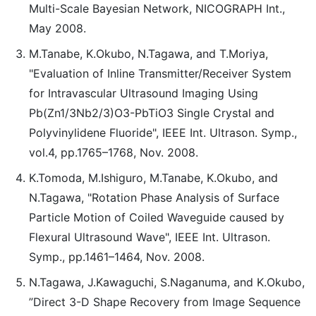
Multi-Scale Bayesian Network, NICOGRAPH Int.,
May 2008.
M.Tanabe, K.Okubo, N.Tagawa, and T.Moriya,
"Evaluation of Inline Transmitter/Receiver System
for Intravascular Ultrasound Imaging Using
Pb(Zn1/3Nb2/3)O3-PbTiO3 Single Crystal and
Polyvinylidene Fluoride", IEEE Int. Ultrason. Symp.,
vol.4, pp.1765–1768, Nov. 2008.
K.Tomoda, M.Ishiguro, M.Tanabe, K.Okubo, and
N.Tagawa, "Rotation Phase Analysis of Surface
Particle Motion of Coiled Waveguide caused by
Flexural Ultrasound Wave", IEEE Int. Ultrason.
Symp., pp.1461–1464, Nov. 2008.
N.Tagawa, J.Kawaguchi, S.Naganuma, and K.Okubo,
”Direct 3-D Shape Recovery from Image Sequence