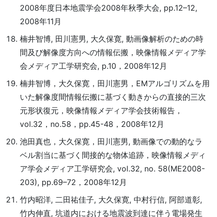
2008年度日本地震学会2008年秋季大会, pp.12–12,
2008年11月
楠井智博, 田川憲男, 大久保寛, 動画像解析のための時
間及び解像度方向への情報伝搬，映像情報メディア学
会メディア工学研究会, p.10，2008年12月
楠井智博，大久保寛，田川憲男，EMアルゴリズムを用
いた解像度間情報伝搬に基づく動きからの直接的三次
元形状復元，映像情報メディア学会技術報告，
vol.32，no.58，pp.45-48，2008年12月
池田真也，大久保寛，田川憲男, 動画像での動的なラ
ベル割当に基づく間接的な物体追跡，映像情報メディ
ア学会メディア工学研究会, vol.32, no. 58(ME2008-
203), pp.69–72，2008年12月
竹内昭洋, 二田祐佳子, 大久保寛, 中村行信, 阿部道彰,
竹内伸直, 坑道内における地震波到達に伴う電場発生