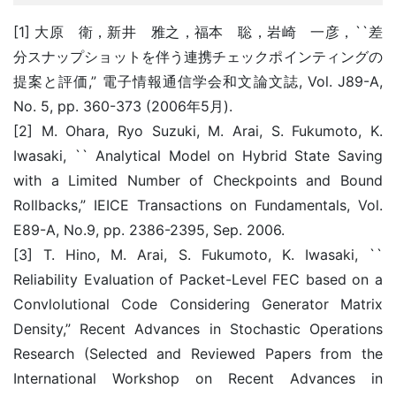
[1] 大原 衛，新井 雅之，福本 聡，岩崎 一彦，``差
分スナップショットを伴う連携チェックポインティングの
提案と評価,” 電子情報通信学会和文論文誌, Vol. J89-A,
No. 5, pp. 360-373 (2006年5月).
[2] M. Ohara, Ryo Suzuki, M. Arai, S. Fukumoto, K.
Iwasaki, `` Analytical Model on Hybrid State Saving
with a Limited Number of Checkpoints and Bound
Rollbacks,” IEICE Transactions on Fundamentals, Vol.
E89-A, No.9, pp. 2386-2395, Sep. 2006.
[3] T. Hino, M. Arai, S. Fukumoto, K. Iwasaki, ``
Reliability Evaluation of Packet-Level FEC based on a
Convlolutional Code Considering Generator Matrix
Density,” Recent Advances in Stochastic Operations
Research (Selected and Reviewed Papers from the
International Workshop on Recent Advances in