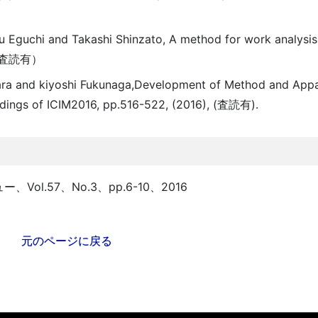
u Eguchi and Takashi Shinzato, A method for work analysi
，（査読有）
hara and kiyoshi Fukunaga,Development of Method and Appa
dings of ICIM2016, pp.516-522, (2016), (査読有).
ol.57、No.3、pp.6-10、2016
元のページに戻る