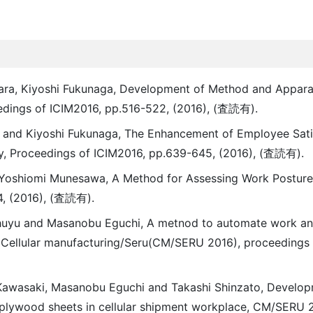
hara, Kiyoshi Fukunaga, Development of Method and Appara
edings of ICIM2016, pp.516-522, (2016), (査読有).
ra and Kiyoshi Fukunaga, The Enhancement of Employee Sati
 Proceedings of ICIM2016, pp.639-645, (2016), (査読有).
a, Yoshiomi Munesawa, A Method for Assessing Work Posture
4, (2016), (査読有).
 Shuyu and Masanobu Eguchi, A metnod to automate work ana
p on Cellular manufacturing/Seru(CM/SERU 2016), proce
ka Kawasaki, Masanobu Eguchi and Takashi Shinzato, Develo
plywood sheets in cellular shipment workplace, CM/SERU 