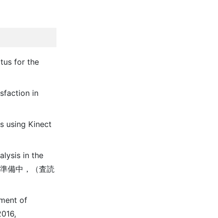
tus for the
sfaction in
s using Kinect
lysis in the
edings 準備中，（査読
pment of
2016,