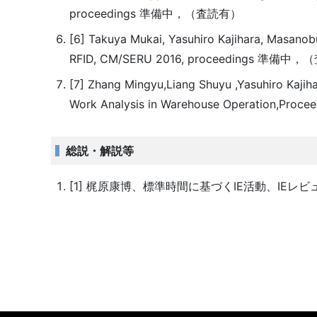
proceedings 準備中，（査読有）
[6] Takuya Mukai, Yasuhiro Kajihara, Masanob
RFID, CM/SERU 2016, proceedings 準備中
[7] Zhang Mingyu,Liang Shuyu ,Yasuhiro Kaji
Work Analysis in Warehouse Operation,Procee
総説・解説等
[1] 梶原康博、標準時間に基づくIE活動、IEレビュー、V