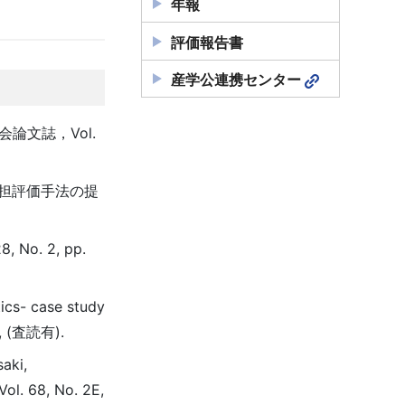
年報
評価報告書
産学公連携センター
論文誌，Vol.
負担評価手法の提
. 2, pp.
ics- case study
7), (査読有).
aki,
l. 68, No. 2E,