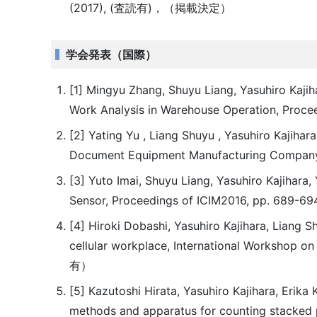
(2017), (査読有)，（掲載決定）
学会発表（国際）
[1] Mingyu Zhang, Shuyu Liang, Yasuhiro Kaji
Work Analysis in Warehouse Operation, Proce
[2] Yating Yu , Liang Shuyu , Yasuhiro Kajiha
Document Equipment Manufacturing Company,
[3] Yuto Imai, Shuyu Liang, Yasuhiro Kajihar
Sensor, Proceedings of ICIM2016, pp. 689-69
[4] Hiroki Dobashi, Yasuhiro Kajihara, Liang
cellular workplace, International Worksho
有）
[5] Kazutoshi Hirata, Yasuhiro Kajihara, Eri
methods and apparatus for counting stacked 