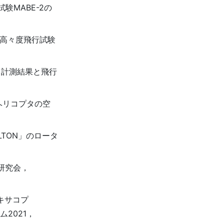
験MABE-2の
回高々度飛行試験
力計測結果と飛行
るヘリコプタの空
ILTON」のロータ
研究会，
ヘキサコプ
2021，