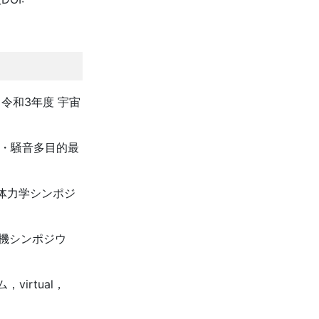
令和3年度 宇宙
空力・騒音多目的最
流体力学シンポジ
行機シンポジウ
irtual，