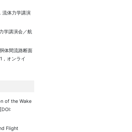
0，流体力学講演
体力学講演会／航
ジン-胴体間流路断面
1，オンライ
on of the Wake
[DOI:
d Flight