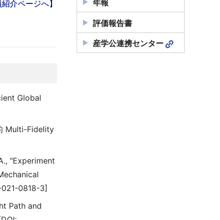
年報
員紹介ページへ】
評価報告書
産学公連携センター
cient Global
i-Fidelity
 A., "Experiment
 Mechanical
6-021-0818-3]
ght Path and
[DOI: