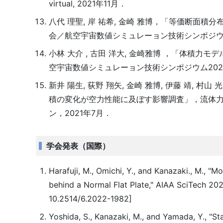
virtual, 2021年11月．
八代 理聖, 岸 祐希, 金崎 雅博，「等価断面
会／航空宇宙数値シミュレーョン技術シンポジウム
小林 大介 , 古田 洋大, 金崎雅博 ，「体積
空宇宙数値シミュレーョン技術シンポジウム2021
新井 陽生, 荻野 翔矢, 金崎 雅博, 伊藤 靖, 村山 光
積の変化が空力性能に及ぼす影響調査」，流体力
ン，2021年7月．
学会発表（国際）
Harafuji, M., Omichi, Y., and Kanazaki., M.,
behind a Normal Flat Plate," AIAA SciTech 20
10.2514/6.2022-1982]
Yoshida, S., Kanazaki, M., and Yamada, Y., "