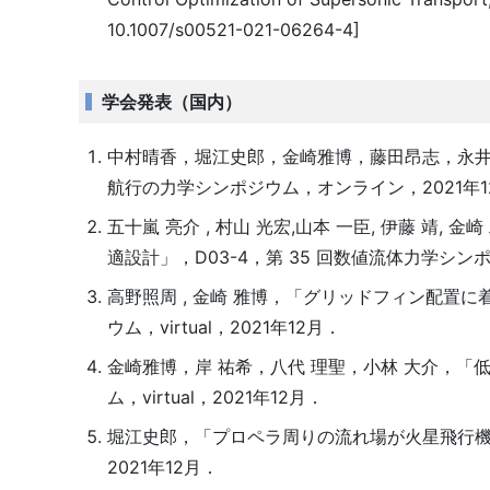
10.1007/s00521-021-06264-4]
学会発表（国内）
中村晴香，堀江史郎，金崎雅博，藤田昂志，永井
航行の力学シンポジウム，オンライン，2021年1
五十嵐 亮介 , 村山 光宏,山本 一臣, 伊藤 
適設計」，D03-4，第 35 回数値流体力学シンポジウ
高野照周 , 金崎 雅博，「グリッドフィン配置に着
ウム，virtual，2021年12月．
金崎雅博，岸 祐希，八代 理聖，小林 大介，「
ム，virtual，2021年12月．
堀江史郎，「プロペラ周りの流れ場が火星飛行機の空
2021年12月．