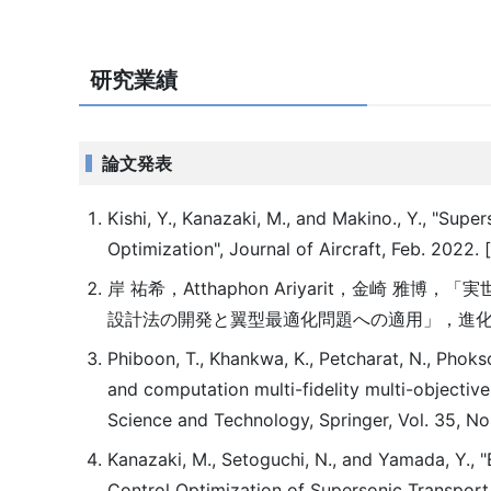
研究業績
論文発表
Kishi, Y., Kanazaki, M., and Makino., Y., "Sup
Optimization", Journal of Aircraft, Feb. 2022.
岸 祐希，Atthaphon Ariyarit，金崎 雅博
設計法の開発と翼型最適化問題への適用」，進化計算学会論文
Phiboon, T., Khankwa, K., Petcharat, N., Phoksom
and computation multi-fidelity multi-objective
Science and Technology, Springer, Vol. 35, N
Kanazaki, M., Setoguchi, N., and Yamada, Y., 
Control Optimization of Supersonic Transport,