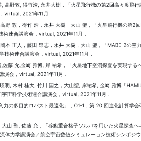
雅博, 高野敦, 得竹浩, 永井大樹，「火星飛行機の第2回高々度飛行試
tual, 2021年11月．
，高野 敦，得竹 浩，永井 大樹，大山 聖，「火星飛行機の第2
連合講演会，virtual, 2021年11月．
岡本 正人，藤田 昂志，永井 大樹，大山 聖，「MABE-2の空
連合講演会，virtual, 2021年11月．
大山 聖,佐藤 允,金崎 雅博, 岸 祐希，「火星地下空洞探査を実現す
virtual, 2021年11月．
原 瑛明, 木村 桂大, 竹川 国之，大山聖, 岸祐希, 金崎 雅博「HAM
学技術連合講演会，virtual, 2021年11月．
力の多目的ロバスト最適化」，O1-1，第 20 回進化計算学会
 安忠, 大山 聖, 佐藤 允，「移動重合格子ソルバを用いた火星探査
」，流体力学講演会／航空宇宙数値シミュレーョン技術シンポジウム