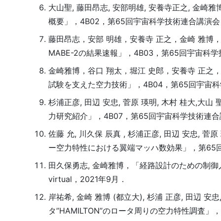
大山聖, 藤田昂志, 安部明雄, 安養寺正之, 金崎
概要」，4B02，第65回宇宙科学技術連合講演会，vir
藤田昂志，安部 明雄，安養寺 正之，金崎 雅博
MABE-2の結果速報」，4B03，第65回宇宙科学技術
金崎雅博，谷口 翔太，堀江 史郎，安養寺 正之，
試験を支えた空力技術」，4B04，第65回宇宙科学技術
杉浦正彦, 田辺 安忠, 菅原 瑛明, 木村 桂大,
力研究紹介」，4B07，第65回宇宙科学技術連合講演会，
佐藤 允, 川久保 辰真 , 杉浦正彦, 田辺 安忠, 菅
ー空力特性における翼端マッハ数効果」，第65回宇宙科
田久保勇志, 金崎雅博，「経路設計のための制御入
virtual，2021年9月．
岸祐希, 金崎 雅博 (都立大), 杉浦 正彦, 田辺
タ”HAMILTON”のロータ周りの空力特性調査