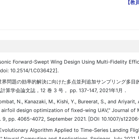
【教
ersonic Forward-Swept Wing Design Using Multi-Fidelity Effi
 [doi: 10.2514/1.C036422].
，「実世界問題の効率的解決に向けた多点並列追加サンプリング多目的 Mult
誌，12 巻 3 号， pp. 137-147, 2021年1月．
bat, N., Kanazaki, M., Kishi, Y., Bureerat, S., and Ariyarit,
 airfoil design optimization of fixed-wing UAV," Journal of
o. 9, pp. 4065-4072, September 2021. [DOI: 10.1007/s1220
"Evolutionary Algorithm Applied to Time-Series Landing Fli
" Neural Computing and Applications, Springer, July 2021. 