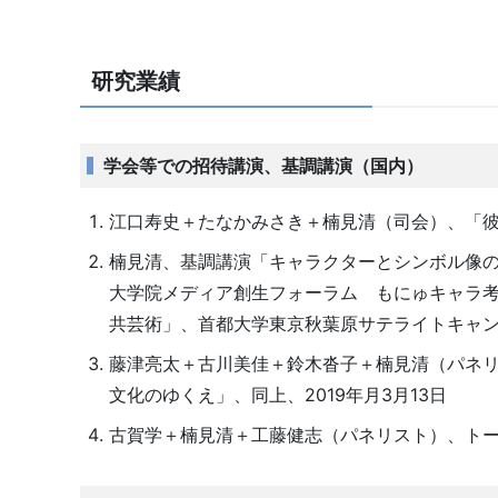
研究業績
学会等での招待講演、基調講演（国内）
江口寿史＋たなかみさき＋楠見清（司会）、「彼女
楠見清、基調講演「キャラクターとシンボル像の
大学院メディア創生フォーラム もにゅキャラ考
共芸術」、首都大学東京秋葉原サテライトキャンパ
藤津亮太＋古川美佳＋鈴木沓子＋楠見清（パネリ
文化のゆくえ」、同上、2019年月3月13日
古賀学＋楠見清＋工藤健志（パネリスト）、トーク