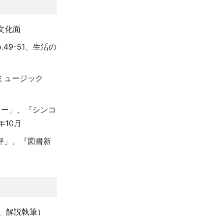
文化面
49-51、生活の
ミュージック
ュー」、『シンコ
年10月
評」、『図書新
修、解説執筆）