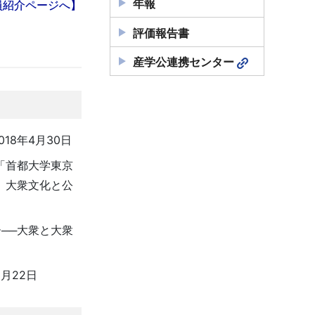
年報
員紹介ページへ】
評価報告書
産学公連携センター
8年4月30日
「首都大学東京
、大衆文化と公
──大衆と大衆
月22日