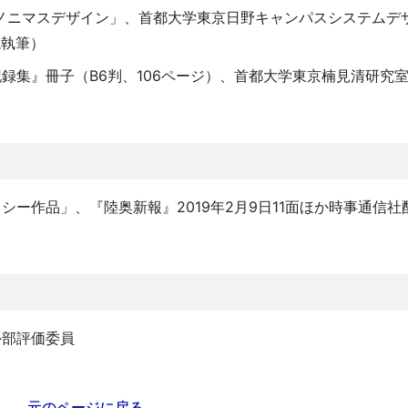
ノニマスデザイン」、首都大学東京日野キャンパスシステムデ
説執筆）
集』冊子（B6判、106ページ）、首都大学東京楠見清研究室、
ー作品」、『陸奥新報』2019年2月9日11面ほか時事通信社
外部評価委員
元のページに戻る