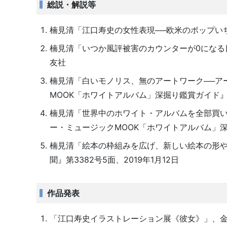
総説・解説等
楠見清「江口寿史の女性表現──欧米のポップいち
楠見清「いつか風評被害のカウンターが0になる日に
友社
楠見清「白いモノリス、無のアートワーク──ア
MOOK「ホワイトアルバム」深掘り鑑賞ガイド』、p
楠見清「世界中のホワイト・アルバムを全部買
ー・ミュージックMOOK「ホワイトアルバム」深掘
楠見清「絵本の枠組みを広げ、新しい絵本の形や
聞』第3382号5面、2019年1月12日
作品発表
「江口寿史イラストレーション展《彼女》」、金沢