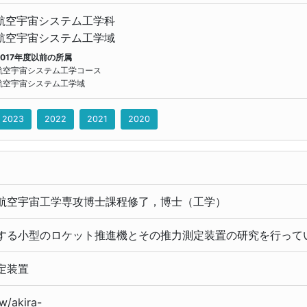
航空宇宙システム工学科
航空宇宙システム工学域
2017年度以前の所属
航空宇宙システム工学コース
航空宇宙システム工学域
2023
2022
2021
2020
）
航空宇宙工学専攻博士課程修了，博士（工学）
する小型のロケット推進機とその推力測定装置の研究を行って
定装置
w/akira-