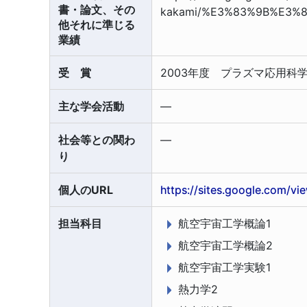
書・論文、その
kakami/%E3%83%9B%E3
他それに準じる
業績
受 賞
2003年度 プラズマ応用科
主な学会活動
―
社会等との関わ
―
り
個人のURL
https://sites.google.com/vi
担当科目
航空宇宙工学概論1
航空宇宙工学概論2
航空宇宙工学実験1
熱力学2