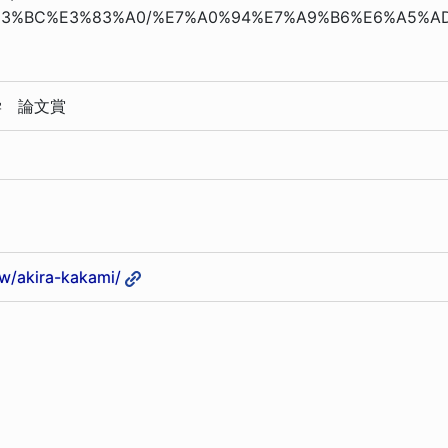
%83%BC%E3%83%A0/%E7%A0%94%E7%A9%B6%E6%A5%A
学 論文賞
ew/akira-kakami/