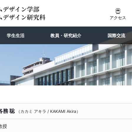
アクセス
学生生活
教員・研究紹介
国際交流
各務 聡
（
カカミ アキラ
/
KAKAMI Akira
）
教授