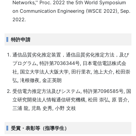
Networks,'' Proc. 2022 the 5th World Symposium
on Communication Engineering (WSCE 2022), Sep.
2022.
特許申請
通信品質劣化推定装置，通信品質劣化推定方法，及び
プログラム, 特許第7036344号, 日本電信電話株式会
社, 国立大学法人大阪大学, 田行里衣, 池上大介, 松田崇
弘, 滝根徹夜, 金正英朗
受信電力推定方法及びシステム, 特許第7096585号, 国
立研究開発法人情報通信研究機構, 松田 崇弘, 原 晋介,
三浦 龍, 児島 史秀, 小野 文枝
受賞・表彰等（指導学生）