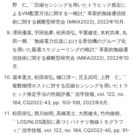
野 仁, ``圧縮センシングを用いたトラヒック推定に
よるVM配置方法に関する一検討,'' 革新的無線通信技
術に関する横断型研究会 (MIKA2022), 2022年10月.
澤田優菜, 宇田拓夢, 松田崇弘, 平栗健史, 木村共孝, 丸
田一輝, ``無線電力伝送における受信機のグループ化
を用いた最適スケジューリングの検討,'' 革新的無線通
信技術に関する横断型研究会 (MIKA2022), 2022年10
月.
湯本憲太, 松田崇弘, 樋口淳一, 児玉武司, 上野 仁, ``
複数物理ホストに対する圧縮センシングを用いたトラ
ヒック推定手法の性能評価,'' 信学技報, vol. 122, no.
184, CQ2022-43, pp. 103-108, 2022年9月.
松田崇弘, 西川由明, 高橋英士, 大西健夫, 竹内俊樹,
``LOS/NLOS識別に基づくバイナリ無線トモグラフ
ィ,'' 信学技報, vol. 122, no. 184, CQ2022-40, pp. 91-