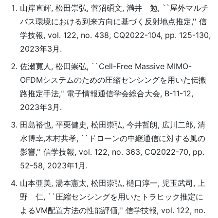
山岸直輝, 松田崇弘, 菅沼碩文, 満井 勉, ``屋外マルチ
パス環境における到来方向に基づく反射地点推定,'' 信
学技報, vol. 122, no. 438, CQ2022-104, pp. 125-130,
2023年3月.
佐瀬寛人, 松田崇弘, ``Cell-Free Massive MIMO-
OFDMシステムのための圧縮センシングを用いた伝搬
路推定手法,'' 電子情報通信学会総合大会, B-11-12,
2023年3月.
田島裕也, 平栗健史, 松田崇弘, 今井哲朗, 広川二郎, 清
水博幸,木村共孝, ``ドローンの中継通信に対する風の
影響,'' 信学技報, vol. 122, no. 363, CQ2022-70, pp.
52-58, 2023年1月.
山本亜美, 湯本憲太, 松田崇弘, 樋口淳一, 児玉武司, 上
野 仁, ``圧縮センシングを用いたトラヒック推定に
よるVM配置方法の性能評価,'' 信学技報, vol. 122, no.