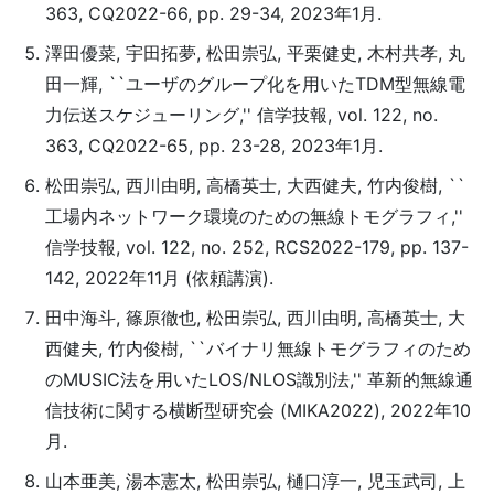
363, CQ2022-66, pp. 29-34, 2023年1月.
澤田優菜, 宇田拓夢, 松田崇弘, 平栗健史, 木村共孝, 丸
田一輝, ``ユーザのグループ化を用いたTDM型無線電
力伝送スケジューリング,'' 信学技報, vol. 122, no.
363, CQ2022-65, pp. 23-28, 2023年1月.
松田崇弘, 西川由明, 高橋英士, 大西健夫, 竹内俊樹, ``
工場内ネットワーク環境のための無線トモグラフィ,''
信学技報, vol. 122, no. 252, RCS2022-179, pp. 137-
142, 2022年11月 (依頼講演).
田中海斗, 篠原徹也, 松田崇弘, 西川由明, 高橋英士, 大
西健夫, 竹内俊樹, ``バイナリ無線トモグラフィのため
のMUSIC法を用いたLOS/NLOS識別法,'' 革新的無線通
信技術に関する横断型研究会 (MIKA2022), 2022年10
月.
山本亜美, 湯本憲太, 松田崇弘, 樋口淳一, 児玉武司, 上