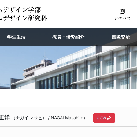
アクセス
学生生活
教員・研究紹介
国際交流
 正洋
（
ナガイ マサヒロ
/
NAGAI Masahiro
）
OCW