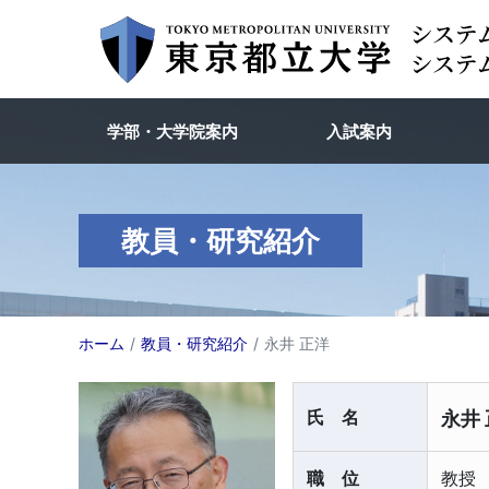
学部・大学院案内
入試案内
教員・研究紹介
ホーム
教員・研究紹介
永井 正洋
氏名
永井
職位
教授