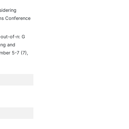
sidering
ems Conference
out-of-n: G
ing and
ber 5-7 (7),