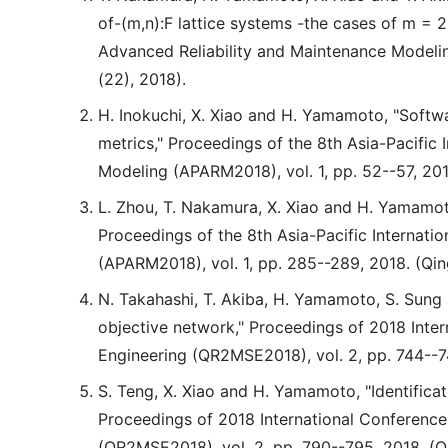
of-(m,n):F lattice systems -the cases of m = 2
Advanced Reliability and Maintenance Modelin
(22), 2018).
H. Inokuchi, X. Xiao and H. Yamamoto, "Softwa
metrics," Proceedings of the 8th Asia-Pacific
Modeling (APARM2018), vol. 1, pp. 52--57, 201
L. Zhou, T. Nakamura, X. Xiao and H. Yamamot
Proceedings of the 8th Asia-Pacific Internat
(APARM2018), vol. 1, pp. 285--289, 2018. (Qin
N. Takahashi, T. Akiba, H. Yamamoto, S. Sung a
objective network," Proceedings of 2018 Intern
Engineering (QR2MSE2018), vol. 2, pp. 744--7
S. Teng, X. Xiao and H. Yamamoto, "Identificat
Proceedings of 2018 International Conference o
(QR2MSE2018), vol. 2, pp. 790--795, 2018. (Q