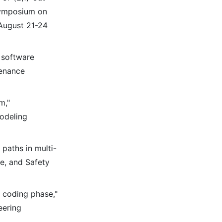
 Symposium on
 August 21-24
 software
tenance
m,"
odeling
paths in multi-
ce, and Safety
e coding phase,"
eering