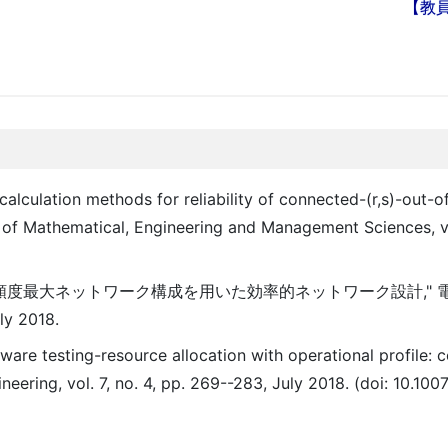
【教
lculation methods for reliability of connected-(r,s)-out-of-
l of Mathematical, Engineering and Management Sciences, vol
信頼度最大ネットワーク構成を用いた効率的ネットワーク設計," 
ly 2018.
ware testing-resource allocation with operational profile: 
ineering, vol. 7, no. 4, pp. 269--283, July 2018. (doi: 10.10