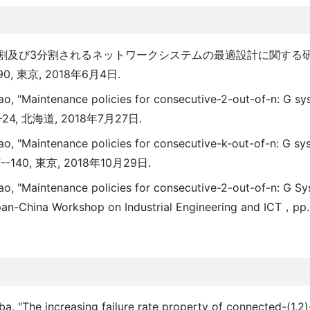
2分割及び3分割されるネットワークシステムの最適設計に関する研
 東京, 2018年6月4日.
iao, "Maintenance policies for consecutive-2-out-of-n: G
--24, 北海道, 2018年7月27日.
iao, "Maintenance policies for consecutive-k-out-of-n: G
40, 東京, 2018年10月29日.
ao, "Maintenance policies for consecutive-2-out-of-n: G Sy
an-China Workshop on Industrial Engineering and ICT，pp.
, "The increasing failure rate property of connected-(1,2)-