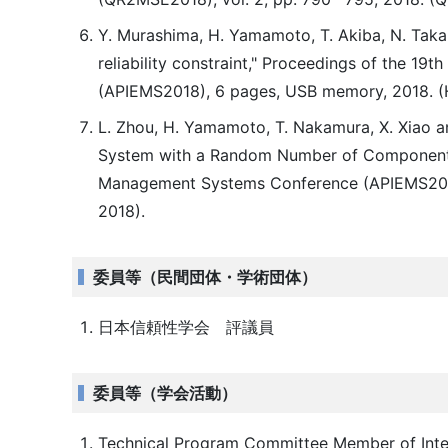
Y. Murashima, H. Yamamoto, T. Akiba, N. Taka
reliability constraint," Proceedings of the 1
(APIEMS2018), 6 pages, USB memory, 2018. (H
L. Zhou, H. Yamamoto, T. Nakamura, X. Xiao 
System with a Random Number of Components," 
Management Systems Conference (APIEMS2018
2018).
委員等（民間団体・学術団体）
日本信頼性学会 評議員
委員等（学会活動）
Technical Program Committee Member of Int