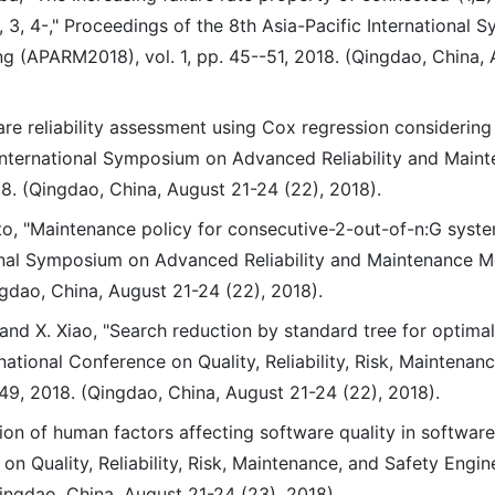
, 3, 4-," Proceedings of the 8th Asia-Pacific International
g (APARM2018), vol. 1, pp. 45--51, 2018. (Qingdao, China,
re reliability assessment using Cox regression considering
 International Symposium on Advanced Reliability and Main
8. (Qingdao, China, August 21-24 (22), 2018).
o, "Maintenance policy for consecutive-2-out-of-n:G syste
ional Symposium on Advanced Reliability and Maintenance M
gdao, China, August 21-24 (22), 2018).
nd X. Xiao, "Search reduction by standard tree for optimal 
ational Conference on Quality, Reliability, Risk, Maintenan
49, 2018. (Qingdao, China, August 21-24 (22), 2018).
ion of human factors affecting software quality in softwar
n Quality, Reliability, Risk, Maintenance, and Safety Engin
ingdao, China, August 21-24 (23), 2018).