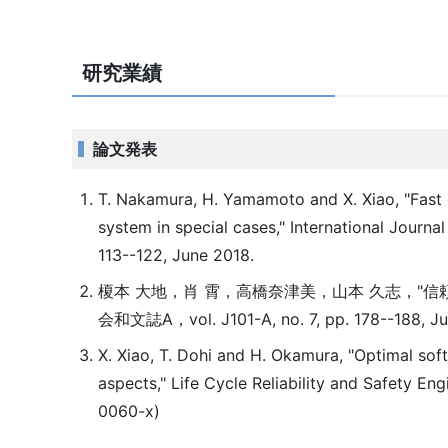
研究業績
論文発表
T. Nakamura, H. Yamamoto and X. Xiao, "Fast ca
system in special cases," International Journa
113--122, June 2018.
榎本 大地，肖 霄，高橋奈津美，山本 久志，"
会和文誌A，vol. J101-A, no. 7, pp. 178--188, Ju
X. Xiao, T. Dohi and H. Okamura, "Optimal soft
aspects," Life Cycle Reliability and Safety Eng
0060-x)