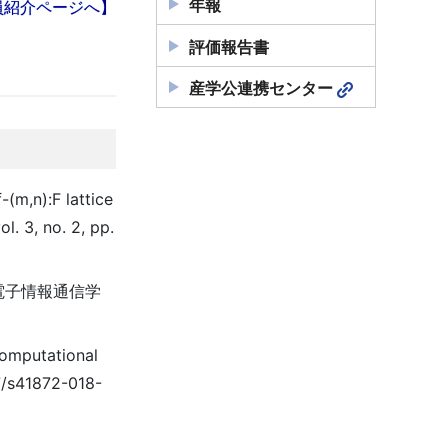
年報
員紹介ページへ】
評価報告書
産学公連携センター
(m,n):F lattice
. 3, no. 2, pp.
電子情報通信学
computational
07/s41872-018-