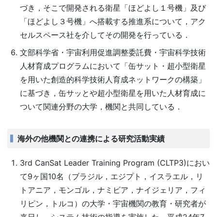
づき，そこで開発される衛星「ほどよし１号機」及び
「ほどよし３号機」へ搭載する推進系について，アク
セルスペース社を介してその開発を行っている．
文部科学省・宇宙利用促進調整委託費・宇宙科学技術
人材育成プログラムにおいて「缶サット・超小型衛星
を用いた創造的科学技術人育成ネットワークの構築」
に基づき，缶サッとや超小型衛星を用いた人材育成に
ついて関連分野の大学，機関と共同している．
海外の他機関との連携による研究活動実績
3rd CanSat Leader Training Program (CLTP3)におい
て9ヶ国10名（ブラジル，エジプト，イスラエル，リ
トアニア，モンゴル，ナミビア，ナイジェリア，フィ
リピン，トルコ）の大学・宇宙機関の教育・研究者が