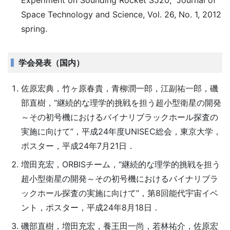
Experiment on Sounding Rocket S520," Journal of
Space Technology and Science, Vol. 26, No. 1, 2012
spring.
学会発表（国内）
佐原宏典，竹ヶ原春貴，青柳潤一郎，江副祐一郎，磯
部直樹，“継続的な理学的挑戦を担う超小型衛星の開発
～その初号機におけるバイナリブラックホール探査の
実施に向けて”，平成24年度UNISEC総会，東京大学，
ポスター，平成24年7月21日．
増田充宏，ORBISチーム，“継続的な理学的挑戦を担う
超小型衛星の開発～その初号機におけるバイナリブラ
ックホール探査の実施に向けて”，第8回能代宇宙イベ
ント，ポスター，平成24年8月18日．
磯部直樹，増田充宏，養王田一尚，若林祐介，佐原宏