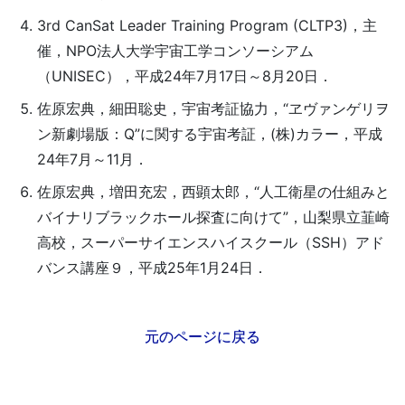
3rd CanSat Leader Training Program (CLTP3)，主
催，NPO法人大学宇宙工学コンソーシアム
（UNISEC），平成24年7月17日～8月20日．
佐原宏典，細田聡史，宇宙考証協力，“ヱヴァンゲリヲ
ン新劇場版：Q”に関する宇宙考証，(株)カラー，平成
24年7月～11月．
佐原宏典，増田充宏，西顕太郎，“人工衛星の仕組みと
バイナリブラックホール探査に向けて”，山梨県立韮崎
高校，スーパーサイエンスハイスクール（SSH）アド
バンス講座９，平成25年1月24日．
元のページに戻る