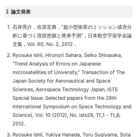
論文発表
石井亮介，佐原宏典，“超小型衛星のミッション成否分
析に基づく現状把握と将来予測”，日本航空宇宙学会論
文集，Vol. 60, No. 2, 2012．
Ryosuke Ishii, Hironori Sahara, Seiko Shirasaka,
“Trend Analysis of Errors on Japanese
microsatellites of University,” Transaction of The
Japan Society for Aeronautical and Space
Sciences, Aerospace Technology Japan, ISTS
Special Issue: Selected papers from the 28th
International Symposium on Space Technology and
Science), Vol. 10 (2012), No. ists28, Tt_1 - Tt_6,
2012.
Ryosuke Ishii, Yukiya Hanada, Toru Sugiyama, Sota