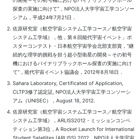
の開発～その初号機におけるバイナリブラックホール
探査の実施に向けて”，NPO法人大学宇宙工学コンソー
シアム，平成24年7月21日．
佐原研究室（航空宇宙システム工学コース／航空宇宙
システム工学域），他，第８回能代宇宙イベント」ポ
スターコンテスト・日本航空宇宙学会北部支部賞，“継
続的な理学的挑戦を担う超小型衛星の開発～その初号
機におけるバイナリブラックホール探査の実施に向け
て”，能代宇宙イベント協議会，2012年8月18日．
Sahara Laboratory, Certificated of Application,
CLTP3修了認定証, NPO法人大学宇宙工学コンソーシ
アム（UNISEC），August 18, 2012.
佐原研究室（航空宇宙システム工学コース／航空宇宙
システム工学域），ARLISS2012・ミッションコンペ
ティション第3位，A Rocket Launch for International
Student Satellites (ARLISS) 2012，NPO法人大学宇宙