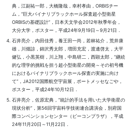
典，江副祐一郎，大橋隆哉，幸村孝由，ORBISチー
ム，“巨大バイナリブラックホール探査超小型衛星
ORBISの基礎設計”，日本天文学会2012年秋季年会，
大分大学，ポスター，平成24年9月19日～9月21日．
石井亮介，内田佳秀，養王田一尚，若林祐介，荒井康
雄，川畑諒，錦沢秀太郎，増田充宏，渡邊啓太，大平
健弘，小黒英樹，川上翔，中島研二，西顕太郎，“継続
的な理学的挑戦を担う超小型衛星の開発～その初号機
におけるバイナリブラックホール探査の実施に向け
て”，JA2012国際航空宇宙展，ポートメッセなごや，
ポスター，平成24年10月12日．
石井亮介，佐原宏典，“統計的手法を用いた大学衛星の
現状分析”，第56回宇宙科学技術連合講演会，別府国
際コンベンションセンター（ビーコンプラザ），平成
24年11月20日～11月22日．