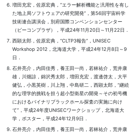
増田充宏，佐原宏典，“エラー解析機能と汎用性を有し
た地上局ソフトウェアの研究開発”，第56回宇宙科学
技術連合講演会，別府国際コンベンションセンター
（ビーコンプラザ），平成24年11月20日～11月22日．
西顕太郎，佐原宏典，“CLTP3報告”，UNISEC
Workshop 2012，北海道大学，平成24年12月8日～9
日．
石井亮介，内田佳秀，養王田一尚，若林祐介，荒井康
雄，川畑諒，錦沢秀太郎，増田充宏，渡邊啓太，大平
健弘，小黒英樹，川上翔，中島研二，西顕太郎，“継続
的な理学的挑戦を担う超小型衛星の開発～その初号機
におけるバイナリブラックホール探査の実施に向け
て”，平成24年度UNISECワークショップ，北海道大
学，ポスター，平成24年12月9日．
石井亮介，内田佳秀，養王田一尚，若林祐介，荒井康