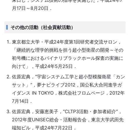
来日し，システム技術の指導を実施した，平成24年7
月17日～8月20日．
その他の活動（社会貢献活動）
東京都立大学・平成24年度第1回研究者交流サロン，
「継続的な理学的挑戦を担う超小型衛星の開発～その
初号機におけるバイナリブラックホール探査の実施に
向けて」，平成24年5月25日．
佐原宏典，“宇宙システム工学と超小型模擬衛星「カン
サット」”，夢ナビライブ2012，国公私大合同進学ガ
イダンス IN TOKYO，株式会社フロムページ，2012年
7月14日．
佐原宏典，安藤恵美子，“CLTP3活動・参加者紹介”，
2012年度UNISEC総会・活動報告会，東京大学武田先
端知ビル，平成24年7月22日．