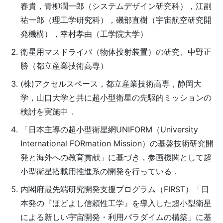
春貴，青柳潤一郎（システムデザイン研究科），江副
祐一郎（理工学研究科），磯部直樹（宇宙航空研究開
発機構），幸村孝由（工学院大学）
衛星用マスドライバ（物体投射装置）の研究、中野正
勝（都立産業技術高専）
(株)アクセルスペース，都立産業技術高専，静岡大
学，山口大学と共に超小型衛星の先駆的ミッションの
検討を実施中．
「日本主導の超小型衛星網UNIFORM（University
International FORmation Mission）の基盤技術研究開
発と海外への教育貢献」に基づき，参画機関として超
小型衛星搭載用推進系の開発を行っている．
内閣府最先端研究開発支援プログラム（FIRST）「日
本発の『ほどよし信頼性工学』を導入した超小型衛星
による新しい宇宙開発・利用パラダイムの構築」に基