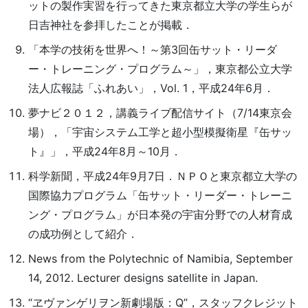
ットの製作実習を行ってきた東京都立大学の学生らが
日吉神社を参拝したことが掲載．
「本学の技術を世界へ！～第3回缶サット・リーダ
ー・トレーニング・プログラム～」，東京都公立大学
法人広報誌「ふれあい」，Vol. 1，平成24年6月．
夢ナビ２０１２，講義ライブ配信サイト（7/14東京会
場），「宇宙システム工学と超小型模擬衛星『缶サッ
ト』」，平成24年8月～10月．
科学新聞，平成24年9月7日．ＮＰＯと東京都立大学の
国際協力プログラム「缶サット・リーダー・トレーニ
ング・プログラム」が日本発の宇宙分野での人材育成
の成功例として紹介．
News from the Polytechnic of Namibia, September
14, 2012. Lecturer designs satellite in Japan.
“ヱヴァンゲリヲン新劇場版：Q”，スタッフクレジット