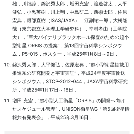
雄，川畑諒，錦沢秀太郎，増田充宏，渡邊啓太，大平
健弘，小黒英樹，川上翔，中島研二，西顕太郎，佐原
宏典，磯部直樹（ISAS/JAXA），江副祐一郎，大橋隆
哉（東京都立大学理工学研究科），幸村孝由（工学院
大），“巨大バイナリブラックホール探査のための超小
型衛星 ORBIS の提案”，第13回宇宙科学シンポジウ
ム，P5-015，ポスター，平成25年1月8日～9日．
錦沢秀太郎，大平健弘，佐原宏典，“超小型衛星搭載用
推進系の研究開発と宇宙実証”，平成24年度宇宙輸送
シンポジウム，STCP-2012-044，JAXA宇宙科学研究
所，平成25年1月17日～18日．
増田 充宏，“超小型人工衛星「ORBIS」の開発へ向け
たスケジュール管理”，UNISON衛星WG「第5回衛星情
報共有発表会」，平成25年3月16日．