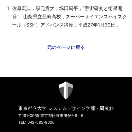
佐原宏典，黒元貴大，堀田周平，“宇宙研究と衛星開
発”，山梨県立韮崎高校，スーパーサイエンスハイスク
ール（SSH）アドバンス講座，平成27年1月30日．
元のページに戻る
東京都立大学 システムデザイン学部・研究科
〒191-0065 東京都日野市旭が丘6－6
TEL: 042-585-8606