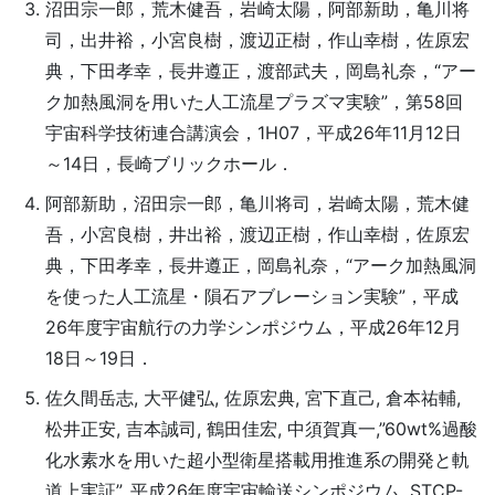
沼田宗一郎，荒木健吾，岩崎太陽，阿部新助，亀川将
司，出井裕，小宮良樹，渡辺正樹，作山幸樹，佐原宏
典，下田孝幸，長井遵正，渡部武夫，岡島礼奈，“アー
ク加熱風洞を用いた人工流星プラズマ実験”，第58回
宇宙科学技術連合講演会，1H07，平成26年11月12日
～14日，長崎ブリックホール．
阿部新助，沼田宗一郎，亀川将司，岩崎太陽，荒木健
吾，小宮良樹，井出裕，渡辺正樹，作山幸樹，佐原宏
典，下田孝幸，長井遵正，岡島礼奈，“アーク加熱風洞
を使った人工流星・隕石アブレーション実験”，平成
26年度宇宙航行の力学シンポジウム，平成26年12月
18日～19日．
佐久間岳志, 大平健弘, 佐原宏典, 宮下直己, 倉本祐輔,
松井正安, 吉本誠司, 鶴田佳宏, 中須賀真一,”60wt%過酸
化水素水を用いた超小型衛星搭載用推進系の開発と軌
道上実証”, 平成26年度宇宙輸送シンポジウム, STCP-