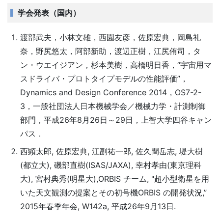
学会発表（国内）
渡部武夫，小林文雄，西園友彦，佐原宏典，岡島礼
奈，野尻悠太，阿部新助，渡辺正樹，江尻侑司，タ
ン・ウエイジアン，杉本美樹，高橋明日香，“宇宙用マ
スドライバ・プロトタイプモデルの性能評価”，
Dynamics and Design Conference 2014，OS7-2-
3，一般社団法人日本機械学会／機械力学・計測制御
部門，平成26年8月26日～29日，上智大学四谷キャン
パス．
西顕太郎, 佐原宏典, 江副祐一郎, 佐久間岳志, 堤大樹
(都立大), 磯部直樹(ISAS/JAXA), 幸村孝由(東京理科
大), 宮村典秀(明星大),ORBIS チーム, "超小型衛星を用
いた天文観測の提案とその初号機ORBIS の開発状況,”
2015年春季年会, W142a, 平成26年9月13日.