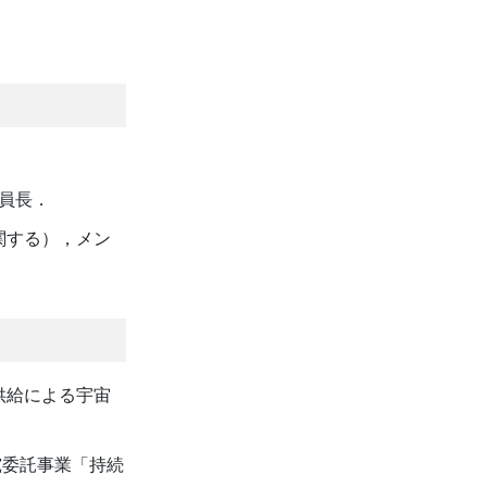
副委員長．
棄に関する），メン
供給による宇宙
究委託事業「持続