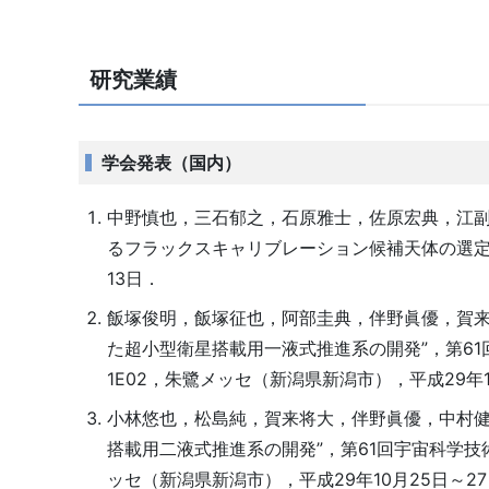
研究業績
学会発表（国内）
中野慎也，三石郁之，石原雅士，佐原宏典，江副
るフラックスキャリブレーション候補天体の選定”，
13日．
飯塚俊明，飯塚征也，阿部圭典，伴野眞優，賀来
た超小型衛星搭載用一液式推進系の開発”，第61
1E02，朱鷺メッセ（新潟県新潟市），平成29年1
小林悠也，松島純，賀来将大，伴野眞優，中村健
搭載用二液式推進系の開発”，第61回宇宙科学技
ッセ（新潟県新潟市），平成29年10月25日～2