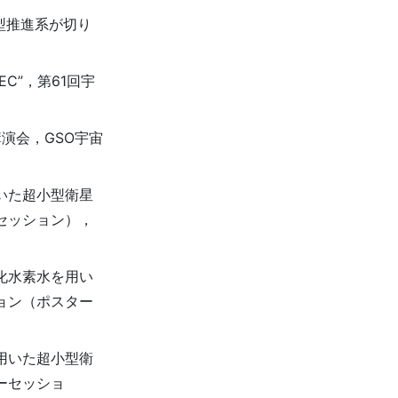
型推進系が切り
C”，第61回宇
演会，GSO宇宙
いた超小型衛星
セッション），
化水素水を用い
ョン（ポスター
用いた超小型衛
ーセッショ