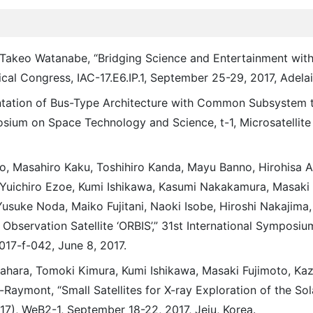
 Takeo Watanabe, “Bridging Science and Entertainment wit
cal Congress, IAC-17.E6.IP.1, September 25-29, 2017, Adelaid
entation of Bus-Type Architecture with Common Subsystem 
posium on Space Technology and Science, t-1, Microsatellit
o, Masahiro Kaku, Toshihiro Kanda, Mayu Banno, Hirohisa 
 Yuichiro Ezoe, Kumi Ishikawa, Kasumi Nakakamura, Masak
Yusuke Noda, Maiko Fujitani, Naoki Isobe, Hiroshi Nakajima,
Observation Satellite ‘ORBIS’,” 31st International Symposi
017-f-042, June 8, 2017.
sahara, Tomoki Kimura, Kumi Ishikawa, Masaki Fujimoto, Kaz
Raymont, “Small Satellites for X-ray Exploration of the Sol
 WeB2-1, September 18-22, 2017, Jeju, Korea.