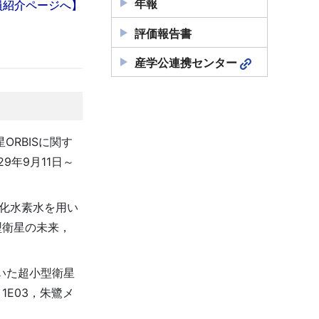
年報
員紹介ページへ】
評価報告書
産学公連携センター
RBISに関す
9年9月11日～
酸化水素水を用い
型衛星の未来，
いた超小型衛星
1E03，朱鷺メ