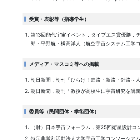
受賞・表彰等（指導学生）
第13回能代宇宙イベント，タイプエス賞優勝，チーム
郎・平野航・橘高洋人（航空宇宙システム工学コー
メディア・マスコミ等への掲載
朝日新聞，朝刊「ひらけ！進路・新路・針路～人工
朝日新聞，朝刊「教授が高校生に宇宙研究を講義」
委員等（民間団体・学術団体）
（財）日本宇宙フォーラム，第25回衛星設計コ
特定非営利活動法人大学宇宙工学コンソーシアム（