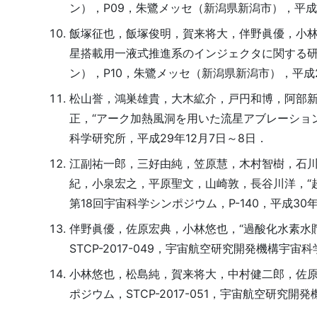
ン），P09，朱鷺メッセ（新潟県新潟市），平成2
飯塚征也，飯塚俊明，賀来将大，伴野眞優，小林
星搭載用一液式推進系のインジェクタに関する研
ン），P10，朱鷺メッセ（新潟県新潟市），平成2
松山誉，鴻巣雄貴，大木絋介，戸円和博，阿部
正，“アーク加熱風洞を用いた流星アブレーショ
科学研究所，平成29年12月7日～8日．
江副祐一郎，三好由純，笠原慧，木村智樹，石
紀，小泉宏之，平原聖文，山崎敦，長谷川洋，“
第18回宇宙科学シンポジウム，P-140，平成30年
伴野眞優，佐原宏典，小林悠也，“過酸化水素水
STCP-2017-049，宇宙航空研究開発機構宇宙
小林悠也，松島純，賀来将大，中村健二郎，佐原
ポジウム，STCP-2017-051，宇宙航空研究開