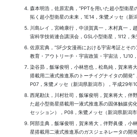
森本明浩，佐原宏典，“PPTを用いた超小型衛星
拓く超小型衛星の未来，1E14，朱鷺メッセ（新潟
川島レイ，宮崎康行，中須賀真一，木村真一，趙孟
宙科学技術連合講演会，GSL小型衛星，1I12，
佐原宏典，“SF少女漫画における宇宙考証とその
教育・アウトリーチ・宇宙政策・宇宙法，1J10，
染谷昴，飯塚俊明，小林悠也，松島純，賀来将大
搭載用二液式推進系のトーチイグナイタの開発”
P07，朱鷺メッセ（新潟県新潟市），平成29年10
西尾勘汰，川村壮司，飯塚俊明，賀来将大，伴野
た超小型衛星搭載用一液式推進系の固体触媒劣化
セッション），P08，朱鷺メッセ（新潟県新潟市）
阿部圭典，飯塚俊明，賀来将大，伴野眞優，小林
星搭載用二液式推進系のガスジェネレータの開発