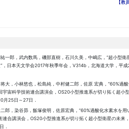
【教
祐一郎，武内数馬，磯部直樹，石川久美，中嶋広，“超小型衛星O
日本天文学会2017年秋季年会，V314b，北海道大学，平成2
将大，小林悠也，松島純，中村健二郎，佐原 宏典，“60%過
回宇宙科学技術連合講演会，OS20小型推進系が切り拓く超小
0月25日～27日．
二郎，染谷昴，飯塚俊明，佐原宏典，“60%過酸化水素水を用
術連合講演会，OS20小型推進系が切り拓く超小型衛星の未来，
7日．