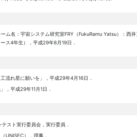
名：宇宙システム研究室FRY（FukuRamu Yatsu）：西
ス4年生），平成29年8月19日．
流れ星に願いを」，平成29年4月16日．
，平成29年11月1日．
ンテスト実行委員会，実行委員．
UNISEC），理事．