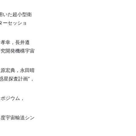
用いた超小型衛
ターセッショ
田孝幸，長井遵
研究開発機構宇宙
佐原宏典，永田晴
惑星探査計画”，
ンポジウム，
年度宇宙輸送シン