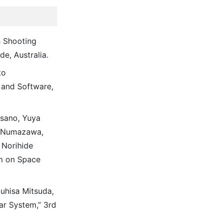
h Shooting
e, Australia.
to
e and Software,
Asano, Yuya
i Numazawa,
 Norihide
um on Space
uhisa Mitsuda,
ar System,” 3rd