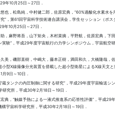
9年10月25日～27日．
悠也，松島純，中村健二郎，佐原宏典，“60%過酸化水素水を
究”，第61回宇宙科学技術連合講演会，学生セッション（ポス
9年10月25日～27日．
新助，麻野将吾，山下矩央，木村菜摘，平野航，佐原宏典，下
ン実験”，平成29年度宇宙航行の力学シンポジウム，宇宙航空
川久美，磯部直樹，中嶋大，藤本正樹，満田和久，大橋隆哉，
超小型X線撮像分光装置を搭載した超小型衛星によるX線天文と
1月9日～10日．
貯蔵タンクの内圧制御に関する研究”，平成29年度宇宙輸送シ
科学研究所，平成30年2月18日～19日．
宏典，“触媒予熱による一液式推進系の応答性評価”，平成29
発機構宇宙科学研究所，平成30年2月18日～19日．