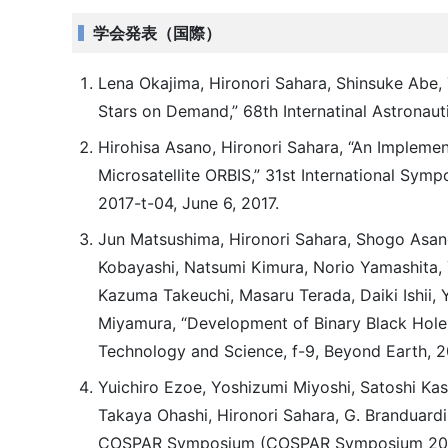
学会発表（国際）
Lena Okajima, Hironori Sahara, Shinsuke Abe,
Stars on Demand,” 68th Internatinal Astronauti
Hirohisa Asano, Hironori Sahara, “An Implem
Microsatellite ORBIS,” 31st International Sym
2017-t-04, June 6, 2017.
Jun Matsushima, Hironori Sahara, Shogo Asan
Kobayashi, Natsumi Kimura, Norio Yamashita,
Kazuma Takeuchi, Masaru Terada, Daiki Ishii, 
Miyamura, “Development of Binary Black Hole 
Technology and Science, f-9, Beyond Earth, 2
Yuichiro Ezoe, Yoshizumi Miyoshi, Satoshi Ka
Takaya Ohashi, Hironori Sahara, G. Branduardi-
COSPAR Symposium (COSPAR Symposium 2017),