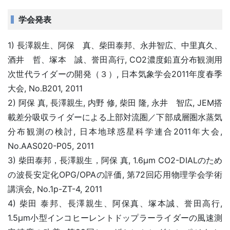
学会発表
1) 長澤親生、阿保 真、柴田泰邦、永井智広、中里真久、
酒井 哲、塚本 誠、誉田高行, CO2濃度鉛直分布観測用
次世代ライダーの開発（３）, 日本気象学会2011年度春季
大会, No.B201, 2011
2) 阿保 真, 長澤親生, 内野 修, 柴田 隆, 永井 智広, JEM搭
載差分吸収ライダーによる上部対流圏／下部成層圏水蒸気
分布観測の検討, 日本地球惑星科学連合2011年大会,
No.AAS020-P05, 2011
3) 柴田泰邦，長澤親生，阿保 真, 1.6μm CO2-DIALのため
の波長安定化OPG/OPAの評価, 第72回応用物理学会学術
講演会, No.1p-ZT-4, 2011
4) 柴田 泰邦、長澤親生、阿保真、塚本誠、誉田高行,
1.5μm小型インコヒーレントドップラーライダーの風速測