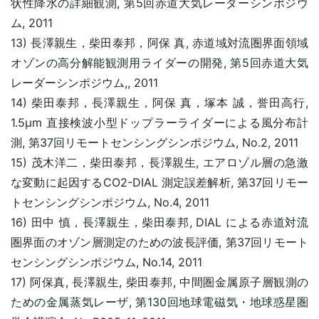
状性降水の詳細観測, 第5回赤道大気レーダーシンポジウ
ム, 2011
13) 長澤親生，柴田泰邦，阿保 真, 赤道域対流圏界面領域
オゾンの高分解能観測用ライダーの開発, 第5回赤道大気
レーダーシンポジウム,, 2011
14) 柴田泰邦，長澤親生，阿保 真，塚本 誠，誉田高行,
1.5μm 直接検波小型ドップラーライダーによる風分布計
測, 第37回リモートセンシングシンポジウム, No.2, 2011
15) 茂木洋二，柴田泰邦，長澤親生, エアロゾル層の急激
な変動に起因するCO2-DIAL 測定誤差解析, 第37回リモー
トセンシングシンポジウム, No.4, 2011
16) 田中 慎，長澤親生，柴田泰邦, DIAL による赤道対流
圏界面のオゾン層測定のための波長評価, 第37回リモート
センシングシンポジウム, No.14, 2011
17) 阿保真, 長澤親生, 柴田泰邦, 中間圏金属原子層観測の
ための金属蒸気レーザ, 第130回地球電磁気・地球惑星圏