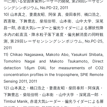
ーに用いる全固体紫外レーザーの開発, 第29回レーザセン
シングシンポジウム, No.PD-22, 2011
10) 山本真之、妻鹿友昭、阿保 真、柴田泰邦、橋口浩之、
西憲敬、下舞豊志、柴垣佳明、山本衛、山中大学、深尾
昌一郎, 赤道大気レーダーと偏光ライダーによる層状性降
水内の鉛直流・降水粒子落下速度・偏光解消度の同時観
測, 第29回レーザセンシングシンポジウム, No.PC-25,
2011
11) Chikao Nagasawa, Makoto Abo, Yasukuni Shibata,
Tomohiro Nagai and Makoto Tsukamoto, Direct
detection 1.6μm DIAL for measurements of CO2
concentration profiles in the troposphere, SPIE Remote
Sensing 2011, 2011
12) 山本真之・橋口浩之・妻鹿友昭・柴田泰邦・阿保真・
下舞豊志・柴垣佳明・山本衛 ・山中大学 ・深尾昌一郎 ・
Timbul Manik, 赤道大気レーダー・偏光ライダーによる層