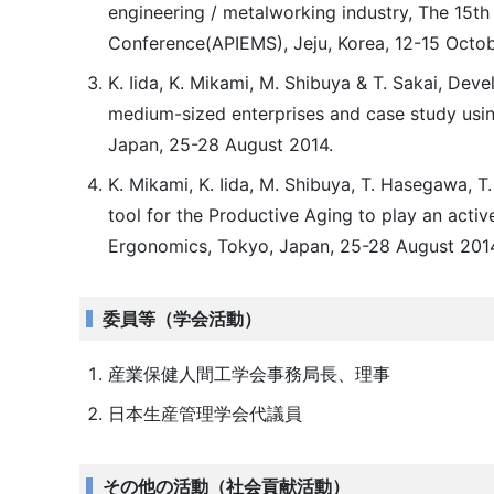
engineering / metalworking industry, The 15th
Conference(APIEMS), Jeju, Korea, 12-15 Octob
K. Iida, K. Mikami, M. Shibuya & T. Sakai, D
medium-sized enterprises and case study usin
Japan, 25-28 August 2014.
K. Mikami, K. Iida, M. Shibuya, T. Hasegawa, 
tool for the Productive Aging to play an acti
Ergonomics, Tokyo, Japan, 25-28 August 201
委員等（学会活動）
産業保健人間工学会事務局長、理事
日本生産管理学会代議員
その他の活動（社会貢献活動）