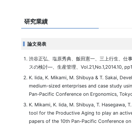
研究業績
論文発表
渋谷正弘、塩原秀典、飯田憲一、三上行生、仕事
スの検討―、生産管理、Vol.21,No.1,2014.10, pp1
K. Iida, K. Mikami, M. Shibuya & T. Sakai, D
medium-sized enterprises and case study usin
Pan-Pacific Conference on Ergonomics, Tokyo
K. Mikami, K. Iida, M. Shibuya, T. Hasegawa, 
tool for the Productive Aging to play an acti
papers of the 10th Pan-Pacific Conference o