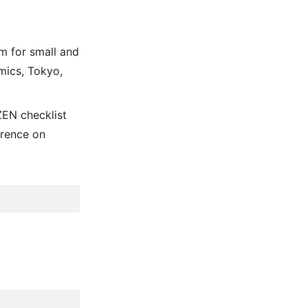
m for small and
mics, Tokyo,
ZEN checklist
erence on