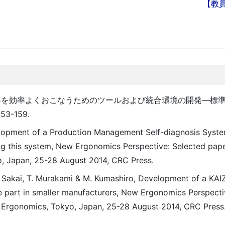
【教
を効率よくおこなうためのツールおよび統合環境の開発―標準
53-159.
evelopment of a Production Management Self-diagnosis Syste
g this system, New Ergonomics Perspective: Selected pape
, Japan, 25-28 August 2014, CRC Press.
T. Sakai, T. Murakami & M. Kumashiro, Development of a KAI
ve part in smaller manufacturers, New Ergonomics Perspecti
n Ergonomics, Tokyo, Japan, 25-28 August 2014, CRC Press