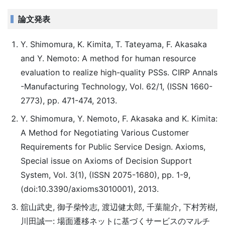
論文発表
Y. Shimomura, K. Kimita, T. Tateyama, F. Akasaka
and Y. Nemoto: A method for human resource
evaluation to realize high-quality PSSs. CIRP Annals
-Manufacturing Technology, Vol. 62/1, (ISSN 1660-
2773), pp. 471-474, 2013.
Y. Shimomura, Y. Nemoto, F. Akasaka and K. Kimita:
A Method for Negotiating Various Customer
Requirements for Public Service Design. Axioms,
Special issue on Axioms of Decision Support
System, Vol. 3(1), (ISSN 2075-1680), pp. 1-9,
(doi:10.3390/axioms3010001), 2013.
舘山武史, 御子柴怜志, 渡辺健太郎, 千葉龍介, 下村芳樹,
川田誠一: 場面遷移ネットに基づくサービスのマルチ