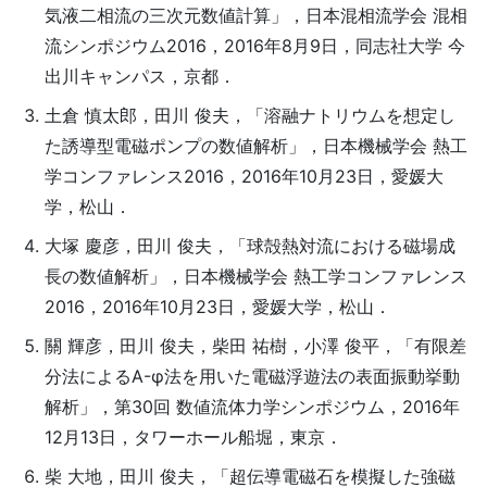
気液二相流の三次元数値計算」，日本混相流学会 混相
流シンポジウム2016，2016年8月9日，同志社大学 今
出川キャンパス，京都．
土倉 慎太郎，田川 俊夫，「溶融ナトリウムを想定し
た誘導型電磁ポンプの数値解析」，日本機械学会 熱工
学コンファレンス2016，2016年10月23日，愛媛大
学，松山．
大塚 慶彦，田川 俊夫，「球殻熱対流における磁場成
長の数値解析」，日本機械学会 熱工学コンファレンス
2016，2016年10月23日，愛媛大学，松山．
關 輝彦，田川 俊夫，柴田 祐樹，小澤 俊平，「有限差
分法によるA-φ法を用いた電磁浮遊法の表面振動挙動
解析」，第30回 数値流体力学シンポジウム，2016年
12月13日，タワーホール船堀，東京．
柴 大地，田川 俊夫，「超伝導電磁石を模擬した強磁