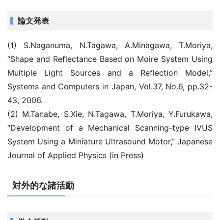
論文発表
(1) S.Naganuma, N.Tagawa, A.Minagawa, T.Moriya,
“Shape and Reflectance Based on Moire System Using
Multiple Light Sources and a Reflection Model,”
Systems and Computers in Japan, Vol.37, No.6, pp.32-
43, 2006.
(2) M.Tanabe, S.Xie, N.Tagawa, T.Moriya, Y.Furukawa,
“Development of a Mechanical Scanning-type IVUS
System Using a Miniature Ultrasound Motor,” Japanese
Journal of Applied Physics (in Press)
対外的な諸活動