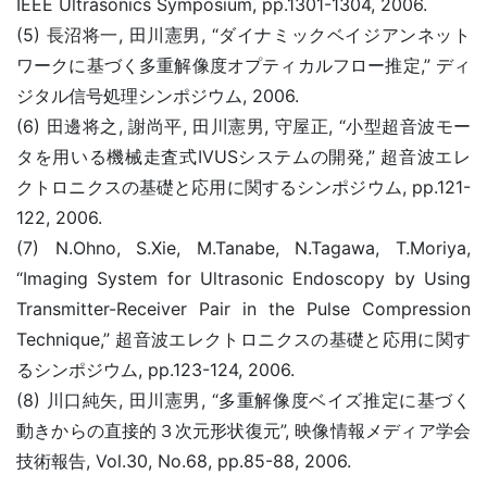
IEEE Ultrasonics Symposium, pp.1301-1304, 2006.
(5) 長沼将一, 田川憲男, “ダイナミックベイジアンネット
ワークに基づく多重解像度オプティカルフロー推定,” ディ
ジタル信号処理シンポジウム, 2006.
(6) 田邊将之, 謝尚平, 田川憲男, 守屋正, “小型超音波モー
タを用いる機械走査式IVUSシステムの開発,” 超音波エレ
クトロニクスの基礎と応用に関するシンポジウム, pp.121-
122, 2006.
(7) N.Ohno, S.Xie, M.Tanabe, N.Tagawa, T.Moriya,
“Imaging System for Ultrasonic Endoscopy by Using
Transmitter-Receiver Pair in the Pulse Compression
Technique,” 超音波エレクトロニクスの基礎と応用に関す
るシンポジウム, pp.123-124, 2006.
(8) 川口純矢, 田川憲男, “多重解像度ベイズ推定に基づく
動きからの直接的３次元形状復元”, 映像情報メディア学会
技術報告, Vol.30, No.68, pp.85-88, 2006.