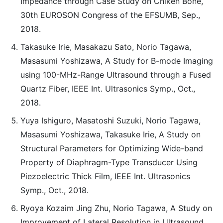
Impedance through Case Study on Chiken Bone,
30th EUROSON Congress of the EFSUMB, Sep.,
2018.
Takasuke Irie, Masakazu Sato, Norio Tagawa,
Masasumi Yoshizawa, A Study for B-mode Imaging
using 100-MHz-Range Ultrasound through a Fused
Quartz Fiber, IEEE Int. Ultrasonics Symp., Oct.,
2018.
Yuya Ishiguro, Masatoshi Suzuki, Norio Tagawa,
Masasumi Yoshizawa, Takasuke Irie, A Study on
Structural Parameters for Optimizing Wide-band
Property of Diaphragm-Type Transducer Using
Piezoelectric Thick Film, IEEE Int. Ultrasonics
Symp., Oct., 2018.
Ryoya Kozaim Jing Zhu, Norio Tagawa, A Study on
Improvement of Lateral Resolution in Ultrasound